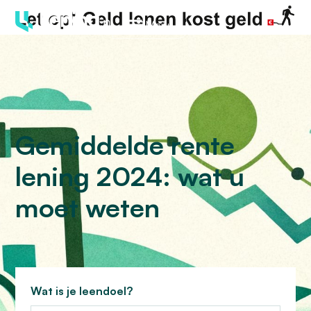
Menu
Gemiddelde rente
lening 2024: wat u
moet weten
Wat is je leendoel?