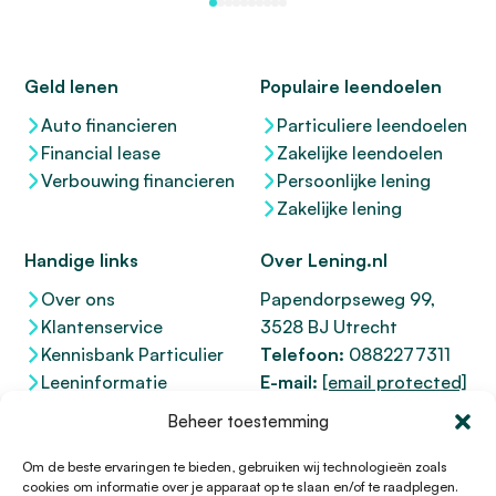
Geld lenen
Populaire leendoelen
Auto financieren
Particuliere leendoelen
Financial lease
Zakelijke leendoelen
Verbouwing financieren
Persoonlijke lening
Zakelijke lening
Handige links
Over Lening.nl
Over ons
Papendorpseweg 99,
Klantenservice
3528 BJ Utrecht
Kennisbank Particulier
Telefoon:
0882277311
Leeninformatie
E-mail:
[email protected]
Dienstenwijzer
KvK 76100200
Beheer toestemming
Toegankelijkheidsverklaring
AFM
12047091
Kifid 300.017942
Om de beste ervaringen te bieden, gebruiken wij technologieën zoals
cookies om informatie over je apparaat op te slaan en/of te raadplegen.