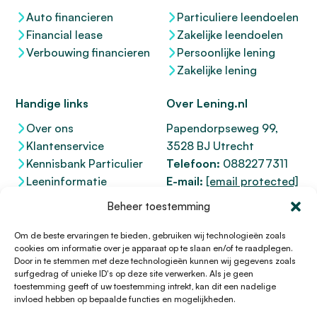
Auto financieren
Particuliere leendoelen
Financial lease
Zakelijke leendoelen
Verbouwing financieren
Persoonlijke lening
Zakelijke lening
Handige links
Over Lening.nl
Over ons
Papendorpseweg 99,
Klantenservice
3528 BJ Utrecht
Kennisbank Particulier
Telefoon:
0882277311
Leeninformatie
E-mail:
[email protected]
Dienstenwijzer
KvK 76100200
Beheer toestemming
Toegankelijkheidsverklaring
AFM
12047091
Kifid 300.017942
Om de beste ervaringen te bieden, gebruiken wij technologieën zoals
cookies om informatie over je apparaat op te slaan en/of te raadplegen.
Door in te stemmen met deze technologieën kunnen wij gegevens zoals
surfgedrag of unieke ID's op deze site verwerken. Als je geen
toestemming geeft of uw toestemming intrekt, kan dit een nadelige
© 1996 - 2026 Lening.nl
invloed hebben op bepaalde functies en mogelijkheden.