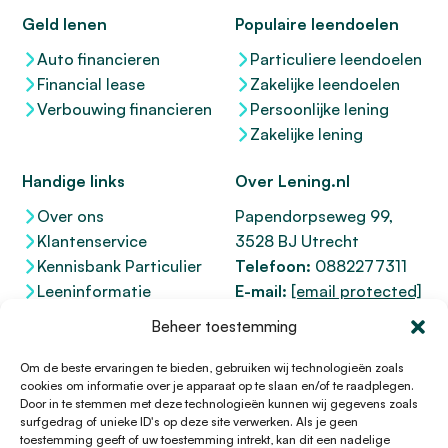
Geld lenen
Populaire leendoelen
Auto financieren
Particuliere leendoelen
Financial lease
Zakelijke leendoelen
Verbouwing financieren
Persoonlijke lening
Zakelijke lening
Handige links
Over Lening.nl
Over ons
Papendorpseweg 99,
Klantenservice
3528 BJ Utrecht
Kennisbank Particulier
Telefoon:
0882277311
Leeninformatie
E-mail:
[email protected]
Dienstenwijzer
KvK 76100200
Beheer toestemming
Toegankelijkheidsverklaring
AFM
12047091
Kifid 300.017942
Om de beste ervaringen te bieden, gebruiken wij technologieën zoals
cookies om informatie over je apparaat op te slaan en/of te raadplegen.
Door in te stemmen met deze technologieën kunnen wij gegevens zoals
surfgedrag of unieke ID's op deze site verwerken. Als je geen
toestemming geeft of uw toestemming intrekt, kan dit een nadelige