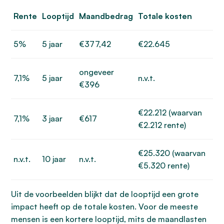
Rente
Looptijd
Maandbedrag
Totale kosten
5%
5 jaar
€377,42
€22.645
ongeveer
7,1%
5 jaar
n.v.t.
€396
€22.212 (waarvan
7,1%
3 jaar
€617
€2.212 rente)
€25.320 (waarvan
n.v.t.
10 jaar
n.v.t.
€5.320 rente)
Uit de voorbeelden blijkt dat de looptijd een grote
impact heeft op de totale kosten. Voor de meeste
mensen is een kortere looptijd, mits de maandlasten