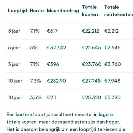
Totale
Totale
Looptijd
Rente
Maandbedrag
kosten
rentekoste
3 jaar
7,1%
€617
€22.212
€2.212
5 jaar
5%
€377,42
€22.645
€2.645
5 jaar
7,1%
€396
€23.760
€3.760
10 jaar
7,3%
€232,90
€27.948
€7.948
10 jaar
3,5%
€211
€25.320
€5.320
Een kortere looptijd resulteert meestal in lagere
totale kosten, maar de maandlasten zijn dan hoger.
Het is daarom belangrijk om een looptijd te kiezen die