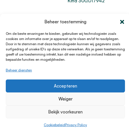
Kifid 300.017942
Beheer toestemming
© 1996 - 2026 Lening.nl
Om de beste ervaringen te bieden, gebruiken wij technologieën zoals
Privacy Policy
cookies om informatie over je apparaat op te slaan en/of te raadplegen.
Algemene voorwaarden
Door in te stemmen met deze technologieën kunnen wij gegevens zoals
surfgedrag of unieke ID's op deze site verwerken. Als je geen toestemming
Sitemap
geeft of uw toestemming intrekt, kan dit een nadelige invloed hebben op
HTML Sitemap
bepaalde functies en mogelijkheden.
Disclaimer
Beheer diensten
Cookieverklaring
Klachtenprocedure
Accepteren
Cookiebeleid
Weiger
Bekijk voorkeuren
Cookiebeleid
Privacy Policy