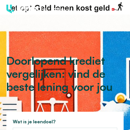
Menu
Doorlopend krediet
vergelijken: vind de
beste lening voor jou
Wat is je leendoel?