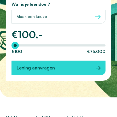
Wat is je leendoel?
Maak een keuze
€
100,-
Hoeveel wilt u lenen?
€100
€75.000
Lening aanvragen