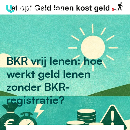
Menu
BKR vrij lenen: hoe
werkt geld lenen
zonder BKR-
registratie?