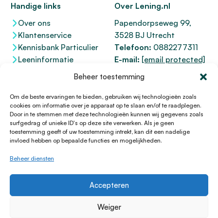
Handige links
Over Lening.nl
Over ons
Papendorpseweg 99,
Klantenservice
3528 BJ Utrecht
Kennisbank Particulier
Telefoon:
0882277311
Leeninformatie
E-mail:
[email protected]
Dienstenwijzer
KvK 76100200
Beheer toestemming
Toegankelijkheidsverklaring
AFM
12047091
Kifid 300.017942
Om de beste ervaringen te bieden, gebruiken wij technologieën zoals
cookies om informatie over je apparaat op te slaan en/of te raadplegen.
Door in te stemmen met deze technologieën kunnen wij gegevens zoals
surfgedrag of unieke ID's op deze site verwerken. Als je geen
toestemming geeft of uw toestemming intrekt, kan dit een nadelige
© 1996 - 2026 Lening.nl
invloed hebben op bepaalde functies en mogelijkheden.
Privacy Policy
Beheer diensten
Algemene voorwaarden
Sitemap
Accepteren
HTML Sitemap
Disclaimer
Weiger