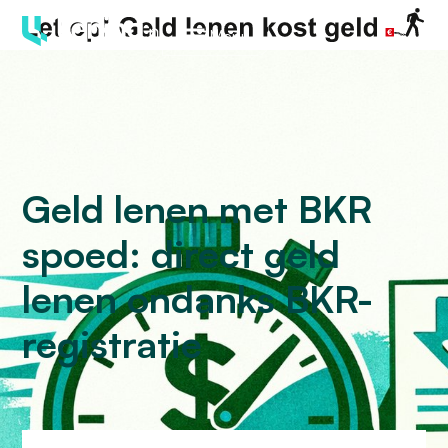
Menu
Geld lenen met BKR
spoed: direct geld
lenen ondanks BKR-
registratie