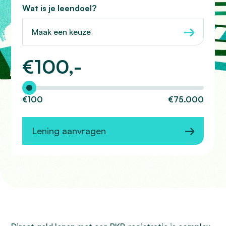
Wat is je leendoel?
Maak een keuze
€
100,-
Hoeveel wilt u lenen?
€100
€75.000
Lening aanvragen