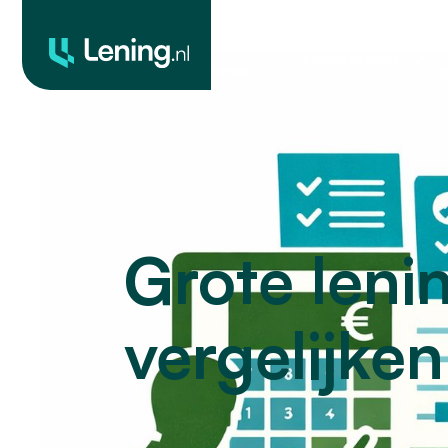
Geld
O
Leendoelen
lenen
o
Grote leni
vergelijke