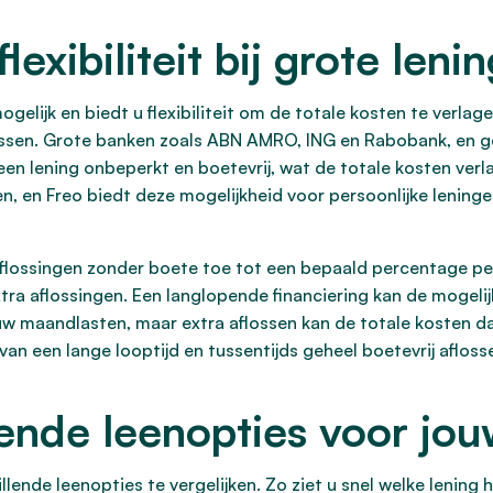
lexibiliteit bij grote leni
ogelijk en biedt u flexibiliteit om de totale kosten te verlag
lossen. Grote banken zoals ABN AMRO, ING en Rabobank, en ge
p een lening onbeperkt en boetevrij, wat de totale kosten verl
n, en Freo biedt deze mogelijkheid voor persoonlijke leningen
laflossingen zonder boete toe tot een bepaald percentage 
xtra aflossingen. Een langlopende financiering kan de mogelijk
 uw maandlasten, maar extra aflossen kan de totale kosten da
van een lange looptijd en tussentijds geheel boetevrij afloss
lende leenopties voor jou
llende leenopties te vergelijken. Zo ziet u snel welke lening 