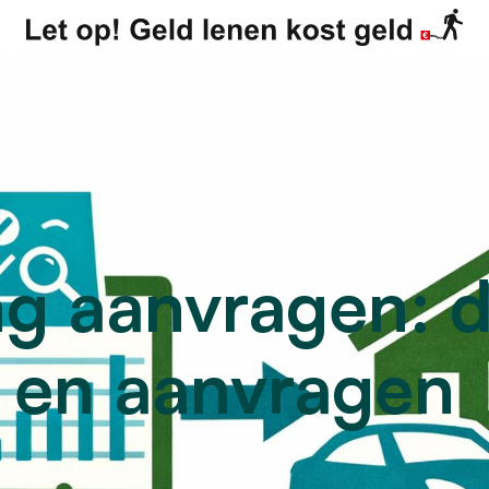
ver
Particulier
Zakeli
Kennisbank
Contact
ns
ng aanvragen: d
n en aanvragen