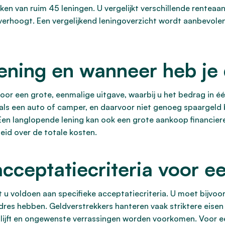
lijken van ruim 45 leningen. U vergelijkt verschillende rentea
hoogt. Een vergelijkend leningoverzicht wordt aanbevolen, w
lening en wanneer heb je
voor een grote, eenmalige uitgave, waarbij u het bedrag in éé
ls een auto of camper, en daarvoor niet genoeg spaargeld b
 Een langlopende lening kan ook een grote aankoop financier
heid over de totale kosten.
ceptatiecriteria voor ee
 u voldoen aan specifieke acceptatiecriteria. U moet bijvoo
es hebben. Geldverstrekkers hanteren vaak striktere eisen al
blijft en ongewenste verrassingen worden voorkomen. Voor e