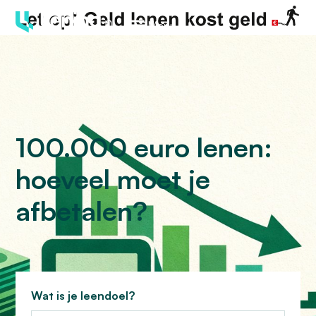
Menu
100.000 euro lenen:
hoeveel moet je
afbetalen?
Wat is je leendoel?