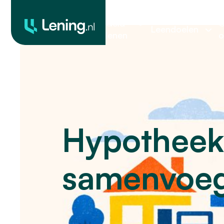
Geld
O
Leendoelen
lenen
o
Hypotheek
samenvoeg