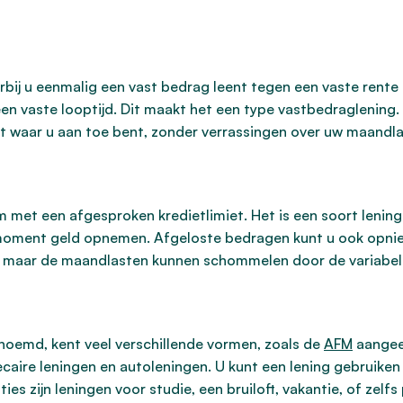
rbij u eenmalig een vast bedrag leent tegen een vaste rente e
en vaste looptijd. Dit maakt het een type vastbedraglening.
et waar u aan toe bent, zonder verrassingen over uw maandla
m met een afgesproken kredietlimiet. Het is een soort lenin
k moment geld opnemen. Afgeloste bedragen kunt u ook opnie
heid, maar de maandlasten kunnen schommelen door de variabel
noemd, kent veel verschillende vormen, zoals de
AFM
aangeef
aire leningen en autoleningen. U kunt een lening gebruiken
s zijn leningen voor studie, een bruiloft, vakantie, of zelfs