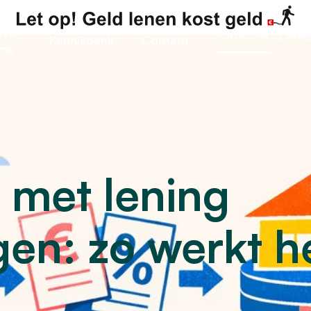
ver
Particulier
Zakeli
Kennisbank
Contact
ns
 met lening
en: zo werkt h