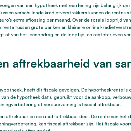
voegen van een hypotheek met een lening zijn belangrijk om 
ussen verschillende kredietverstrekkers kunnen de rentes s
uro’s extra aflossing per maand. Over de totale looptijd van 
in rente tussen grote banken en kleinere online kredietverst
gt af van het leenbedrag en de looptijd, en rentetarieven ve
en aftrekbaarheid van s
potheek, heeft dit fiscale gevolgen. De hypotheekrente is
el van de hypotheek dat u gebruikt voor de aankoop, verbou
ingverbetering of verduurzaming is fiscaal aftrekbaar.
 aftrekbaar en een niet-aftrekbaar deel. De rente van het 
oningverbetering, kan fiscaal aftrekbaar zijn. Het fiscale v