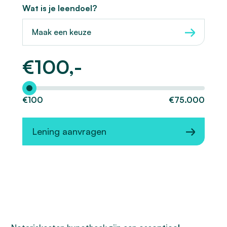
Wat is je leendoel?
Maak een keuze
€
100,-
Hoeveel wilt u lenen?
€100
€75.000
Lening aanvragen