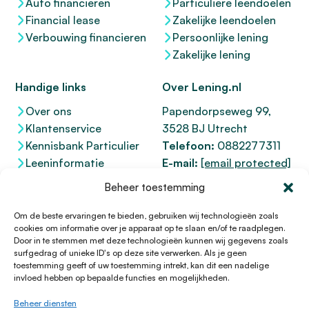
Auto financieren
Particuliere leendoelen
Financial lease
Zakelijke leendoelen
Verbouwing financieren
Persoonlijke lening
Zakelijke lening
Handige links
Over Lening.nl
Over ons
Papendorpseweg 99,
Klantenservice
3528 BJ Utrecht
Kennisbank Particulier
Telefoon:
0882277311
Leeninformatie
E-mail:
[email protected]
Dienstenwijzer
KvK 76100200
Beheer toestemming
Toegankelijkheidsverklaring
AFM
12047091
Kifid 300.017942
Om de beste ervaringen te bieden, gebruiken wij technologieën zoals
cookies om informatie over je apparaat op te slaan en/of te raadplegen.
Door in te stemmen met deze technologieën kunnen wij gegevens zoals
surfgedrag of unieke ID's op deze site verwerken. Als je geen
toestemming geeft of uw toestemming intrekt, kan dit een nadelige
© 1996 - 2026 Lening.nl
invloed hebben op bepaalde functies en mogelijkheden.
Privacy Policy
Beheer diensten