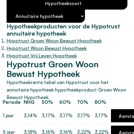
Hypotheeksoort
Hypotheekproducten voor de Hypotrust
annuitaire hypotheek
Hypotrust Groen Woon Bewust Hypotheek
Hypotrust Woon Bewust Hypotheek
Hypotrust Vrij Leven Hypotheek
Hypotrust Groen Woon
Bewust Hypotheek
Hypotheekrente tabel van Hypotrust voor het
annuitaire hypotheek hypotheekproduct Groen Woon
Bewust Hypotheek.
Periode
NHG
50%
60%
70%
80%
1 jaar
3,14%
3,17%
3,17%
3,17%
3,17%
Aanvr
5 jaar
3,18%
3,16%
3,16%
3,22%
3,22%
Aanvr