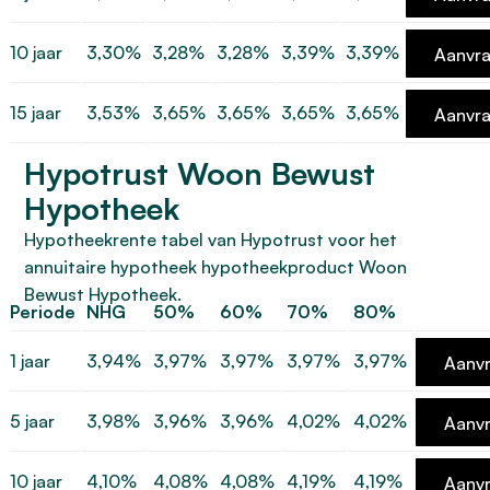
10 jaar
3,30%
3,28%
3,28%
3,39%
3,39%
Aanvr
15 jaar
3,53%
3,65%
3,65%
3,65%
3,65%
Aanvr
Hypotrust Woon Bewust
Hypotheek
Hypotheekrente tabel van Hypotrust voor het
annuitaire hypotheek hypotheekproduct Woon
Bewust Hypotheek.
Periode
NHG
50%
60%
70%
80%
1 jaar
3,94%
3,97%
3,97%
3,97%
3,97%
Aanv
5 jaar
3,98%
3,96%
3,96%
4,02%
4,02%
Aanv
10 jaar
4,10%
4,08%
4,08%
4,19%
4,19%
Aanv