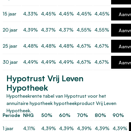
15 jaar
4,33%
4,45%
4,45%
4,45%
4,45%
Aanv
20 jaar
4,39%
4,37%
4,37%
4,55%
4,55%
Aanv
25 jaar
4,48%
4,48%
4,48%
4,67%
4,67%
Aanv
30 jaar
4,49%
4,49%
4,49%
4,67%
4,67%
Aanv
Hypotrust Vrij Leven
Hypotheek
Hypotheekrente tabel van Hypotrust voor het
annuitaire hypotheek hypotheekproduct Vrij Leven
Hypotheek.
Periode
NHG
50%
60%
70%
80%
90%
1 jaar
4,11%
4,39%
4,39%
4,39%
4,39%
4,39%