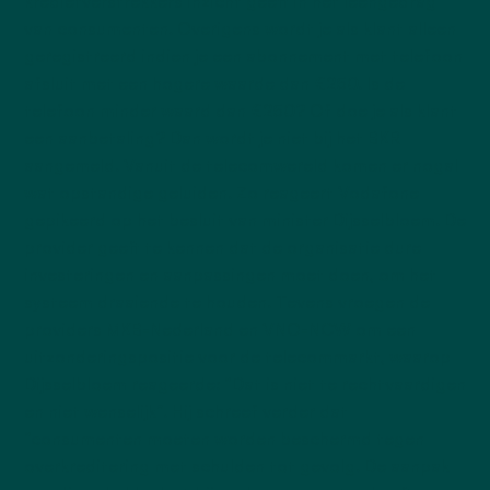
kredietverstrekkers inzicht geeft in het leengedrag
van consumenten. Overigens wordt je als klant alleen
geregistreerd indien je een abonnement met telefoon
afsluit met een hogere waarde dan €250. Is de
telefoon minder waard dan €250? Of doe je als klant
een aanbetaling? Dan wordt je niet bij het BKR
aangemeld. Vanuit de telecomwereld komen er nogal
wat opstandige geluiden. Zo reageert Vodafone
gepikeerd op het besluit van minister Dijsselbloem. De
provider geeft te kennen dat de organisatie dure
investeringen en aanpassingen moet doen, om het
systeem draaiende te houden. Tevens vroegen de
providers MKB-Nederland en VNO-NCW om een
uitzonderingspositie voor de telecommarkt, waarop
Dijsselbloem reageerde: “Dat is niet te rechtvaardigen
en niet wenselijk”. Hij schreef verder dat
“consumenten moeten worden beschermd tegen
overkreditering met schulden tot gevolg. De aanpak