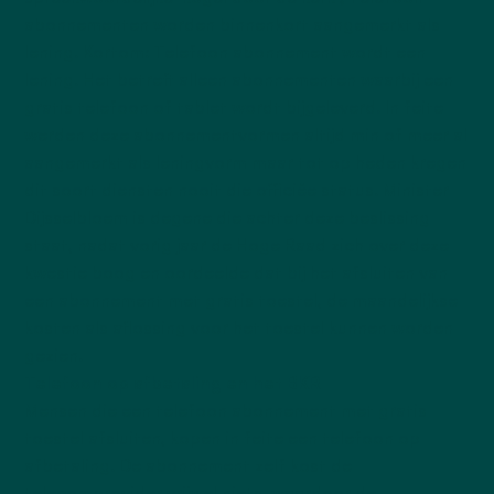
abonnementen worden binnenkort aangemerkt als
lening. Kortom: Telefoon abonnement wordt een
lening. Het betreft alleen abonnementen waarbij een
gratis telefoon of tablet wordt bijgeleverd. In feite
werden deze abonnementvormen altijd min of meer al
aangemerkt als leningvorm maar tot op heden kregen
dit soort diensten nooit die officiëe status. Minister
Dijsselbloem is degene die achter deze beslissing
staat, nadat vorig jaar de Hoge Raad zich over deze
kwestie boog en oordeelde dat bij het afsluiten van
een abonnement met gratis toestel, de maandelijkse
kosten als aflossing voor het toestel kunnen worden
gezien.
Telefoon op afbetaling en het BKR
Mensen die een telefoon abonnement met gratis
toestel afsluiten, kopen in feite een telefoon op
afbetaling. De abonnement zelf kost de
telecomprovider vrijwel niets, waardoor de