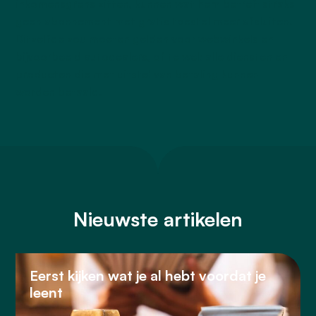
inkomensgrens zitten, kunnen wat hem betreft straks
geen abonnement met gratis toestel meer afsluiten.
Ditzelfde zou moeten gelden voor webwinkels en
bijvoorbeeld autodealers, of te wel: alle diensten en
producten die met uitstel van betaling kunnen
worden betaald.
Nieuwste artikelen
Eerst kijken wat je al hebt voordat je
leent