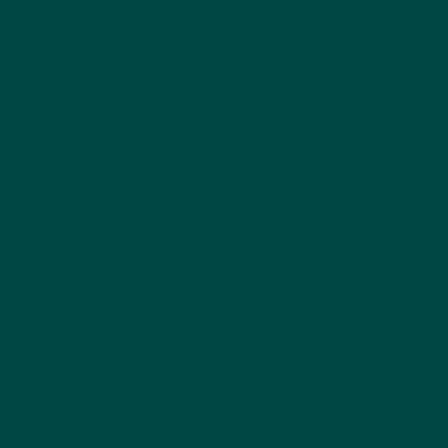
van die schuldenlast bij veel consumenten heeft voor
het kabinet veel prioriteit”.
Negatieve BKR-registratie
Door de beslissing van minister Dijsselbloem zijn
consumenten straks minder gauw geneigd om dure
telefoon abonnementen af te sluiten. Niet voor niets
dat telefoonmaatschappijen erg tegen dit voorstel
zijn. Er is wat voor te zeggen. Aan de andere kant is
het ook zo dat consumenten wel drie keer nadenken
voordat ze een dure abonnement afsluiten en dus
schulden aangaan. Al met al zal de beslissing van
minister Jeroen Dijsselbloem consumenten bewuster
maken van de risico’s die zij aangaan.
Bij onvoldoende inkomen geen gratis toestel
Tenslotte vind Jeroen Dijsselbloem, minister van
Financiën, dat telefoonmaatschappijen rekening
moeten houden met de hoogte van de inkomens van
klanten. Klanten die onder een bepaalde