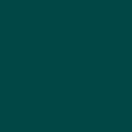
maandbedragen in feite als aflossing voor de
telefoon kunnen worden gezien. Omdat telefoon
abonnementen leningen worden, is het straks ook
noodzakelijk dat consumenten nauwkeurig moeten
worden geïnformeerd over de extra kosten (in de
vorm van rente) die zij maken. Daarom treedt de Wet
op het financieel toezicht automatisch in. Klanten
worden straks gewaarschuwd dat een telefoon
abonnement afsluiten extra geld kost. De vermelding
van de slogan ‘Let op, geld lenen kost altijd geld’
moet bij advertenties worden getoond en
abonnementen worden straks geregistreerd bij het
BKR.
Bureau Krediet Registratie
Nu telefoon abonnementen als leenvorm worden
gezien, moeten deze ook bij het BKR worden
geregistreerd. Het BKR is een instantie die