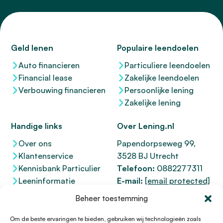
Geld lenen
Populaire leendoelen
Auto financieren
Particuliere leendoelen
Financial lease
Zakelijke leendoelen
Verbouwing financieren
Persoonlijke lening
Zakelijke lening
Handige links
Over Lening.nl
Over ons
Papendorpseweg 99,
Klantenservice
3528 BJ Utrecht
Kennisbank Particulier
Telefoon:
0882277311
Leeninformatie
E-mail:
[email protected]
Dienstenwijzer
KvK 76100200
Beheer toestemming
Toegankelijkheidsverklaring
AFM
12047091
Kifid 300.017942
Om de beste ervaringen te bieden, gebruiken wij technologieën zoals