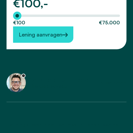
€
100,-
Hoeveel wilt u lenen?
€100
€75.000
Lening aanvragen
Geschreven door Pascal
Artikel delen:
Financieel adviseur
Het hing al even in de lucht maar nu is dan toch de
spreekwoordelijke ‘kogel door de kerk’; Telefoon