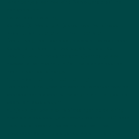
lenen ben je al een heel eind. Vervolgens draait het
dan vooral om:
de rente van de lening
de looptijd: hoe lang wil je doen over het aflossen?
Maandlast die je kunt/wilt betalen
Daaruit volgt de maandlast; die wordt bepaald door
de combinatie van het bedrag, de rente en de
looptijd. Je kunt ook andersom kijken: dat je weet
hoeveel je per maand kunt/wilt betalen en daar de
looptijd van laat afhangen.
Voorwaarden van een lening
Daarnaast is het goed om even na te denken over de
voorwaarden die voor jou belangrijk zijn. Het gaat dan
vooral om deze vragen:
Kun je zonder boete extra aflossingen op de lening
doen als je daarvoor geld beschikbaar hebt? Of deze
helemaal aflossen? Hoe eerder je aflost, hoe
goedkoper de lening als geheel wordt – tenzij een