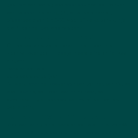
gaat om een bedrag waarvoor ook heel wat banken
een
persoonlijke lening (PL)
willen verstrekken,
bijvoorbeeld van € 5.000. Maar bij welke bank kun je
die PL dan het beste aanvragen?
De beste keuze maken
Om de beste keuze te maken – het maakt niet uit
waar het over gaat – doe je in eerste instantie twee
dingen:
bepalen wat je wilt
aanbieders vergelijken
Dit werkt voor het zoeken van een partner, een nieuwe
wasmachine, een baan, een
hypotheek
, een
spaarrekening
en ook voor een het vinden van de
beste lening.
Bepalen wat je wilt qua lening
Voor een lening is het bepalen wat je wilt niet zo héél
ingewikkeld. Als je besloten hebt hoeveel geld je wilt