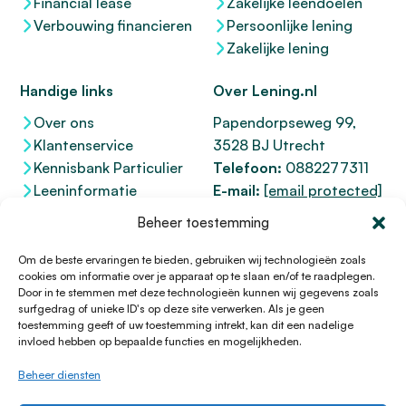
Financial lease
Zakelijke leendoelen
Verbouwing financieren
Persoonlijke lening
Zakelijke lening
Handige links
Over Lening.nl
Over ons
Papendorpseweg 99,
Klantenservice
3528 BJ Utrecht
Kennisbank Particulier
Telefoon:
0882277311
Leeninformatie
E-mail:
[email protected]
Dienstenwijzer
KvK 76100200
Beheer toestemming
Toegankelijkheidsverklaring
AFM
12047091
Kifid 300.017942
Om de beste ervaringen te bieden, gebruiken wij technologieën zoals
cookies om informatie over je apparaat op te slaan en/of te raadplegen.
Door in te stemmen met deze technologieën kunnen wij gegevens zoals
surfgedrag of unieke ID's op deze site verwerken. Als je geen
toestemming geeft of uw toestemming intrekt, kan dit een nadelige
© 1996 - 2026 Lening.nl
invloed hebben op bepaalde functies en mogelijkheden.
Privacy Policy
Beheer diensten
Algemene voorwaarden