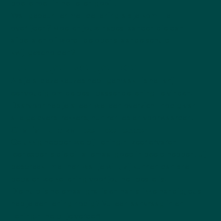
boete roet in het eten gooit.
Wat gebeurt er met de lening als je komt te
overlijden? Moeten jouw nabestaanden die dan
afbetalen of wordt de openstaande schuld
kwijtgescholden?
Leningen vergelijken
Als je al deze keuzes hebt gemaakt is het vrij
eenvoudig om de best passende lening te vinden.
Daarvoor heb je alleen wel een overzicht nodig van
alle geldverstrekkers, hun rentes en voorwaarden.
Gratis hulp van een leenexpert
Gelukkig hebben we bij Lening.nl zeer ervaren
leenexperts die dit allemaal goed in beeld hebben. Jij
bespreekt met hen wat je wilt, zij kunnen dan snel
bepalen welke lening voor jou het beste is.
Die hulp is helemaal gratis en hartstikke handig, dus
heb je een lening nodig? Vul een aanvraag in en
Lening.nl helpt je verder!