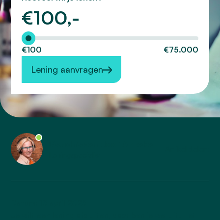
€
100,-
Hoeveel wilt u lenen?
€100
€75.000
Lening aanvragen
Geschreven door Anneke
Artikel delen:
Leningspecialist
Datum: 13 april 2023
Je wilt een lening afsluiten, daar ben je wel uit. Het