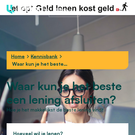
Menu
Home
Kennisbank
Waar kun je het beste
een lening afsluiten?
Waar kun je het beste
een lening afsluiten?
Hoe je het makkelijkst de beste lening vindt
Hoeveel wil je lenen?