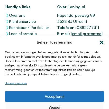
Handige links
Over Lening.nl
Over ons
Papendorpseweg 99,
Klantenservice
3528 BJ Utrecht
Kennisbank Particulier
Telefoon:
0882277311
Leeninformatie
E-mail:
[email protected]
Dienstenwijzer
KvK 76100200
Beheer toestemming
Toegankelijkheidsverklaring
AFM
12047091
Kifid 300.017942
Om de beste ervaringen te bieden, gebruiken wij technologieën zoals
cookies om informatie over je apparaat op te slaan en/of te raadplegen.
Door in te stemmen met deze technologieën kunnen wij gegevens zoals
surfgedrag of unieke ID's op deze site verwerken. Als je geen
toestemming geeft of uw toestemming intrekt, kan dit een nadelige
© 1996 - 2026 Lening.nl
invloed hebben op bepaalde functies en mogelijkheden.
Privacy Policy
Beheer diensten
Algemene voorwaarden
Sitemap
Accepteren
HTML Sitemap
Disclaimer
Weiger