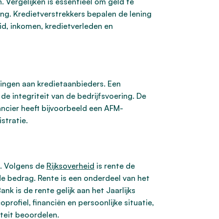
. Vergelijken is essentieel om geld te
ng. Kredietverstrekkers bepalen de lening
eid, inkomen, kredietverleden en
nningen aan kredietaanbieders. Een
e integriteit van de bedrijfsvoering. De
ncier heeft bijvoorbeeld een AFM-
stratie.
g. Volgens de
Rijksoverheid
is rente de
de bedrag. Rente is een onderdeel van het
nk is de rente gelijk aan het Jaarlijks
rofiel, financiën en persoonlijke situatie,
teit beoordelen.