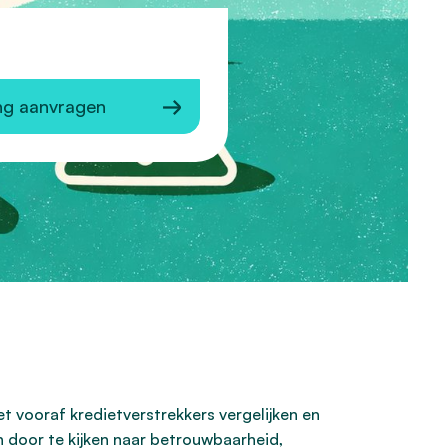
ng aanvragen
et vooraf kredietverstrekkers vergelijken en
n door te kijken naar betrouwbaarheid,