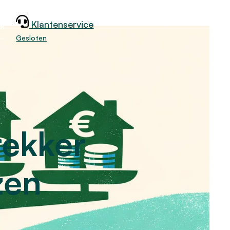
Klantenservice
jk
Gesloten
rekker
zen