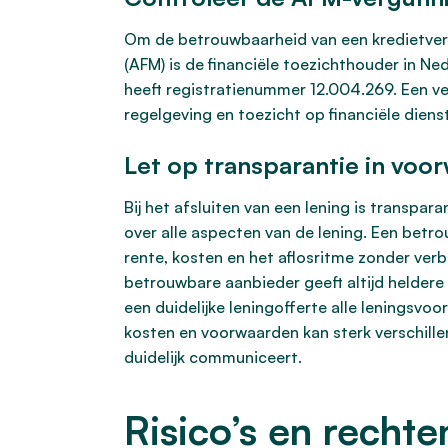
Om de betrouwbaarheid van een kredietverst
(AFM) is de financiële toezichthouder in N
heeft registratienummer 12.004.269. Een ve
regelgeving en toezicht op financiële diens
Let op transparantie in voo
Bij het afsluiten van een lening is transpar
over alle aspecten van de lening. Een betro
rente, kosten en het aflosritme zonder ve
betrouwbare aanbieder geeft altijd heldere
een duidelijke leningofferte alle leningsvo
kosten en voorwaarden kan sterk verschillen,
duidelijk communiceert.
Risico’s en rechte