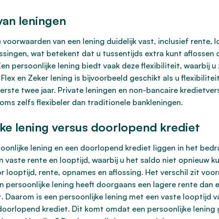
 van leningen
voorwaarden van een lening duidelijk vast, inclusief rente, 
aflossingen, wat betekent dat u tussentijds extra kunt aflossen
 persoonlijke lening biedt vaak deze flexibiliteit, waarbij 
lex en Zeker lening is bijvoorbeeld geschikt als u flexibilite
te twee jaar. Private leningen en non-bancaire kredietvers
ms zelfs flexibeler dan traditionele bankleningen.
jke lening versus doorlopend krediet
oonlijke lening en een doorlopend krediet liggen in het bedra
n vaste rente en looptijd, waarbij u het saldo niet opnieuw
looptijd, rente, opnames en aflossing. Het verschil zit voor
. Een persoonlijke lening heeft doorgaans een lagere rente da
kt. Daarom is een persoonlijke lening met een vaste looptijd
oorlopend krediet. Dit komt omdat een persoonlijke lening 