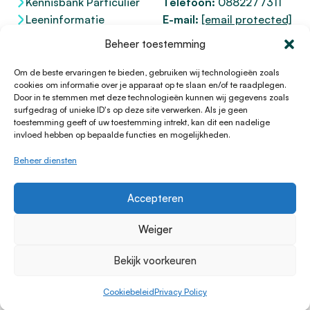
Kennisbank Particulier
Telefoon:
0882277311
Leeninformatie
E-mail:
[email protected]
Dienstenwijzer
KvK 76100200
Beheer toestemming
Toegankelijkheidsverklaring
AFM
12047091
Kifid 300.017942
Om de beste ervaringen te bieden, gebruiken wij technologieën zoals
cookies om informatie over je apparaat op te slaan en/of te raadplegen.
Door in te stemmen met deze technologieën kunnen wij gegevens zoals
surfgedrag of unieke ID's op deze site verwerken. Als je geen
toestemming geeft of uw toestemming intrekt, kan dit een nadelige
© 1996 - 2026 Lening.nl
invloed hebben op bepaalde functies en mogelijkheden.
Privacy Policy
Beheer diensten
Algemene voorwaarden
Sitemap
Accepteren
HTML Sitemap
Disclaimer
Weiger
Cookieverklaring
Bekijk voorkeuren
Klachtenprocedure
Cookiebeleid
Cookiebeleid
Privacy Policy