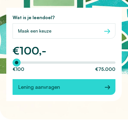
Wat is je leendoel?
Maak een keuze
€
100,-
Hoeveel wilt u lenen?
€100
€75.000
Lening aanvragen