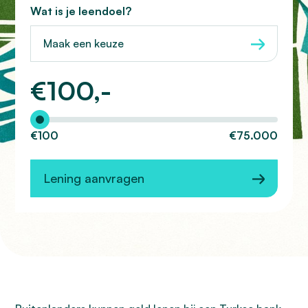
Wat is je leendoel?
Maak een keuze
€
100,-
Hoeveel wilt u lenen?
€100
€75.000
Lening aanvragen