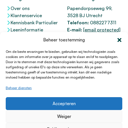
Over ons
Papendorpseweg 99,
Klantenservice
3528 BJ Utrecht
Kennisbank Particulier
Telefoon:
0882277311
Leeninformatie
E-mail:
[email protected]
Dienstenwijzer
KvK 76100200
Beheer toestemming
Toegankelijkheidsverklaring
AFM
12047091
Kifid 300.017942
Om de beste ervaringen te bieden, gebruiken wij technologieën zoals
cookies om informatie over je apparaat op te slaan en/of te raadplegen.
Door in te stemmen met deze technologieën kunnen wij gegevens zoals
surfgedrag of unieke ID's op deze site verwerken. Als je geen
toestemming geeft of uw toestemming intrekt, kan dit een nadelige
© 1996 - 2026 Lening.nl
invloed hebben op bepaalde functies en mogelijkheden.
Privacy Policy
Beheer diensten
Algemene voorwaarden
Sitemap
Accepteren
HTML Sitemap
Disclaimer
Weiger
Cookieverklaring