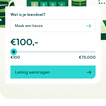
Wat is je leendoel?
Maak een keuze
€
100,-
Hoeveel wilt u lenen?
€100
€75.000
Lening aanvragen