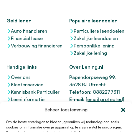
Geld lenen
Populaire leendoelen
Auto financieren
Particuliere leendoelen
Financial lease
Zakelijke leendoelen
Verbouwing financieren
Persoonlijke lening
Zakelijke lening
Handige links
Over Lening.nl
Over ons
Papendorpseweg 99,
Klantenservice
3528 BJ Utrecht
Kennisbank Particulier
Telefoon:
0882277311
Leeninformatie
E-mail:
[email protected]
Dienstenwijzer
KvK 76100200
Beheer toestemming
Toegankelijkheidsverklaring
AFM
12047091
Kifid 300.017942
Om de beste ervaringen te bieden, gebruiken wij technologieën zoals
cookies om informatie over je apparaat op te slaan en/of te raadplegen.