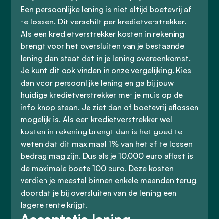
Een persoonlijke lening is niet altijd boetevrij af
te lossen. Dit verschilt per kredietverstrekker.
Als een kredietverstrekker kosten in rekening
brengt voor het oversluiten van je bestaande
lening dan staat dat in je lening overeenkomst.
Je kunt dit ook vinden in onze
vergelijking
. Kies
dan voor persoonlijke lening en ga bij jouw
huidige kredietverstrekker met je muis op de
info knop staan. Je ziet dan of boetevrij aflossen
mogelijk is. Als een kredietverstrekker wel
kosten in rekening brengt dan is het goed te
weten dat dit maximaal 1% van het af te lossen
bedrag mag zijn. Dus als je 10.000 euro aflost is
de maximale boete 100 euro. Deze kosten
verdien je meestal binnen enkele maanden terug,
doordat je bij oversluiten van de lening een
lagere rente krijgt.
Acceptatie lening