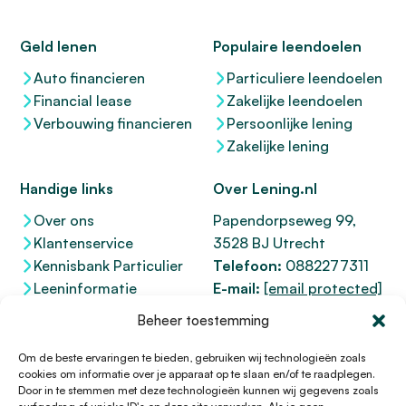
Geld lenen
Populaire leendoelen
Auto financieren
Particuliere leendoelen
Financial lease
Zakelijke leendoelen
Verbouwing financieren
Persoonlijke lening
Zakelijke lening
Handige links
Over Lening.nl
Over ons
Papendorpseweg 99,
Klantenservice
3528 BJ Utrecht
Kennisbank Particulier
Telefoon:
0882277311
Leeninformatie
E-mail:
[email protected]
Dienstenwijzer
KvK 76100200
Beheer toestemming
Toegankelijkheidsverklaring
AFM
12047091
Kifid 300.017942
Om de beste ervaringen te bieden, gebruiken wij technologieën zoals
cookies om informatie over je apparaat op te slaan en/of te raadplegen.
Door in te stemmen met deze technologieën kunnen wij gegevens zoals