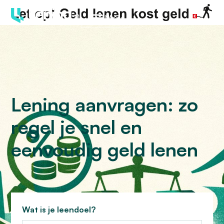
Menu
Lening aanvragen: zo
regel je snel en
eenvoudig geld lenen
Wat is je leendoel?