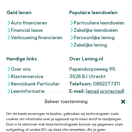
Geld lenen
Populaire leendoelen
Auto financieren
Particuliere leendoelen
Financial lease
Zakelijke leendoelen
Verbouwing financieren
Persoonlijke lening
Zakelijke lening
Handige links
Over Lening.nl
Over ons
Papendorpseweg 99,
Klantenservice
3528 BJ Utrecht
Kennisbank Particulier
Telefoon:
0882277311
Leeninformatie
E-mail:
[email protected]
Dienstenwijzer
KvK 76100200
Beheer toestemming
Toegankelijkheidsverklaring
AFM
12047091
Kifid 300.017942
Om de beste ervaringen te bieden, gebruiken wij technologieën zoals
cookies om informatie over je apparaat op te slaan en/of te raadplegen.
Door in te stemmen met deze technologieën kunnen wij gegevens zoals
surfgedrag of unieke ID's op deze site verwerken. Als je geen