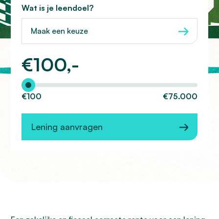
Wat is je leendoel?
Maak een keuze
€
100,-
Hoeveel wilt u lenen?
€100
€75.000
Lening aanvragen