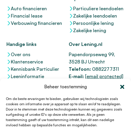
Auto financieren
Particuliere leendoelen
Financial lease
Zakelijke leendoelen
Verbouwing financieren
Persoonlijke lening
Zakelijke lening
Handige links
Over Lening.nl
Over ons
Papendorpseweg 99,
Klantenservice
3528 BJ Utrecht
Kennisbank Particulier
Telefoon:
0882277311
Leeninformatie
E-mail:
[email protected]
Dienstenwijzer
KvK 76100200
Beheer toestemming
Toegankelijkheidsverklaring
AFM
12047091
Kifid 300.017942
Om de beste ervaringen te bieden, gebruiken wij technologieën zoals
cookies om informatie over je apparaat op te slaan en/of te raadplegen.
Door in te stemmen met deze technologieën kunnen wij gegevens zoals
surfgedrag of unieke ID's op deze site verwerken. Als je geen
toestemming geeft of uw toestemming intrekt, kan dit een nadelige
© 1996 - 2026 Lening.nl
invloed hebben op bepaalde functies en mogelijkheden.