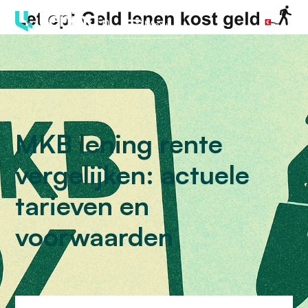
Menu
MKB lening rente
vergelijken: actuele
tarieven en
voorwaarden