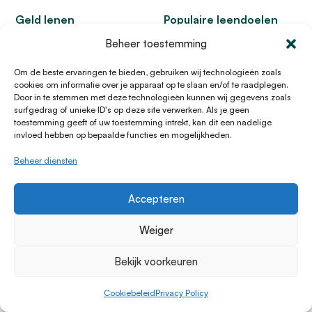
Geld lenen
Populaire leendoelen
Auto financieren
Particuliere leendoelen
Beheer toestemming
Financial lease
Zakelijke leendoelen
Om de beste ervaringen te bieden, gebruiken wij technologieën zoals
Verbouwing financieren
Persoonlijke lening
cookies om informatie over je apparaat op te slaan en/of te raadplegen.
Zakelijke lening
Door in te stemmen met deze technologieën kunnen wij gegevens zoals
surfgedrag of unieke ID's op deze site verwerken. Als je geen
toestemming geeft of uw toestemming intrekt, kan dit een nadelige
Handige links
Over Lening.nl
invloed hebben op bepaalde functies en mogelijkheden.
Over ons
Papendorpseweg 99,
Beheer diensten
Klantenservice
3528 BJ Utrecht
Kennisbank Particulier
Telefoon:
0882277311
Accepteren
Leeninformatie
E-mail:
[email protected]
Dienstenwijzer
KvK 76100200
Weiger
Toegankelijkheidsverklaring
AFM
12047091
Kifid 300.017942
Bekijk voorkeuren
Cookiebeleid
Privacy Policy