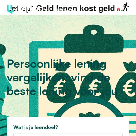
Menu
Persoonlijke lening
vergelijken: vind de
beste lening voor jou
Wat is je leendoel?