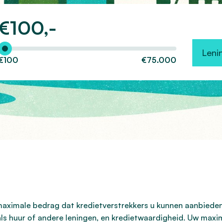
€
100,-
Hoeveel wilt u lenen?
Leni
€100
€75.000
 maximale bedrag dat kredietverstrekkers u kunnen aanbieden
oals huur of andere leningen, en kredietwaardigheid. Uw max