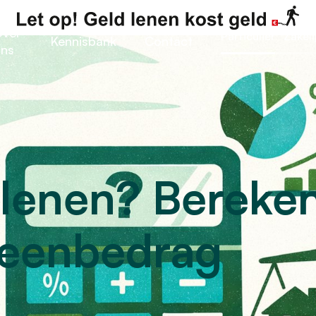
ver
Particulier
Zakeli
Kennisbank
Contact
ns
 lenen? Bereke
leenbedrag