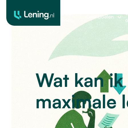
Geld
O
Leendoelen
lenen
o
Wat kan ik
maximale 