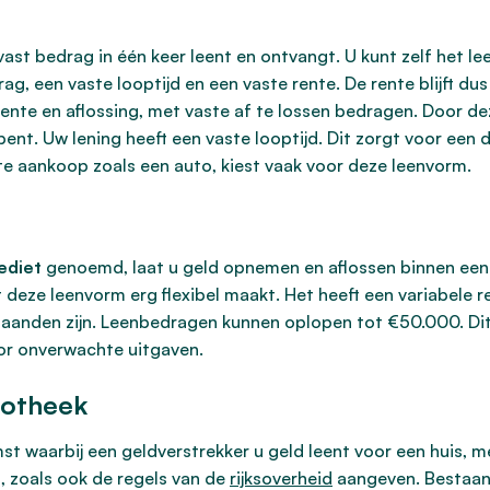
vast bedrag in één keer leent en ontvangt. U kunt zelf het l
g, een vaste looptijd en een vaste rente. De rente blijft du
rente en aflossing, met vaste af te lossen bedragen. Door d
bent. Uw lening heeft een vaste looptijd. Dit zorgt voor een 
e aankoop zoals een auto, kiest vaak voor deze leenvorm.
rediet
genoemd, laat u geld opnemen en aflossen binnen een 
ze leenvorm erg flexibel maakt. Het heeft een variabele ren
anden zijn. Leenbedragen kunnen oplopen tot €50.000. Dit k
oor onverwachte uitgaven.
potheek
st waarbij een geldverstrekker u geld leent voor een huis, 
 zoals ook de regels van de
rijksoverheid
aangeven. Bestaan