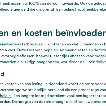
ypotheek maximaal 100% van de woningwaarde. Ook de gekoz
veelheid eigen geld die u inbrengt. Een online hypotheekber
n en kosten beïnvloeden 
ïnvloeden sterk hoeveel u kunt lenen en wat u maandelijks 
hema vast. Deze factoren bepalen uw maandlasten en de tota
ij vervroegd aflossen, hoewel tussentijds aflossen vaak moge
waarden die u krijgt aangeboden, wat direct de uiteindelijke
jd
de kosten van een lening. In Nederland wordt de rente voor e
tepercentage wordt jaarlijks berekend als een percentage v
heid.nl
. Een langere looptijd betekent vaak een lager rente
erden. De hoogte van de rente hangt ook af van uw persoonli