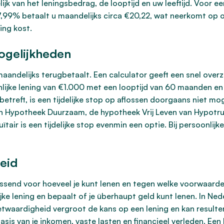
ijk van het leningsbedrag, de looptijd en uw leeftijd. Voor 
7,99% betaalt u maandelijks circa €20,22, wat neerkomt op 
ing kost.
ogelijkheden
andelijks terugbetaalt. Een calculator geeft een snel overz
nlijke lening van €1.000 met een looptijd van 60 maanden en
treft, is een tijdelijke stop op aflossen doorgaans niet moge
Hypotheek Duurzaam, de hypotheek Vrij Leven van Hypotrus
r is een tijdelijke stop evenmin een optie. Bij persoonlijke 
eid
issend voor hoeveel je kunt lenen en tegen welke voorwaarde
jke lening en bepaalt of je überhaupt geld kunt lenen. In Ne
etwaardigheid vergroot de kans op een lening en kan resulte
s van je inkomen, vaste lasten en financieel verleden. Een k