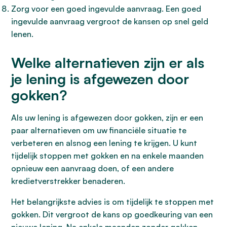
Zorg voor een goed ingevulde aanvraag. Een goed
ingevulde aanvraag vergroot de kansen op snel geld
lenen.
Welke alternatieven zijn er als
je lening is afgewezen door
gokken?
Als uw lening is afgewezen door gokken, zijn er een
paar alternatieven om uw financiële situatie te
verbeteren en alsnog een lening te krijgen. U kunt
tijdelijk stoppen met gokken en na enkele maanden
opnieuw een aanvraag doen, of een andere
kredietverstrekker benaderen.
Het belangrijkste advies is om tijdelijk te stoppen met
gokken. Dit vergroot de kans op goedkeuring van een