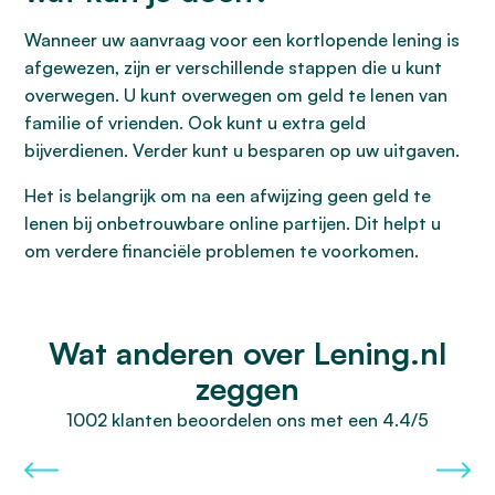
Wanneer uw aanvraag voor een kortlopende lening is
afgewezen, zijn er verschillende stappen die u kunt
overwegen. U kunt overwegen om geld te lenen van
familie of vrienden. Ook kunt u extra geld
bijverdienen. Verder kunt u besparen op uw uitgaven.
Het is belangrijk om na een afwijzing geen geld te
lenen bij onbetrouwbare online partijen. Dit helpt u
om verdere financiële problemen te voorkomen.
Wat anderen over Lening.nl
zeggen
1002 klanten beoordelen ons met een 4.4/5