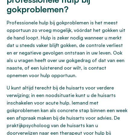
gokproblemen?
Professionele hulp bij gokproblemen is het meest
opportuun zo vroeg mogelijk, vóórdat het gokken uit
de hand loopt. Hulp is zeker nodig wanneer u merkt
dat u steeds vaker blijft gokken, de controle verliest
en er negatieve gevolgen ontstaan in uw leven. Ook
als u vragen heeft over uw gokgedrag of dat van een
naaste, of een luisterend oor wilt, is contact
opnemen voor hulp opportuun.
U kunt altijd terecht bij de huisarts voor verdere
verwijzing; in een noodsituatie kunt u de huisarts
inschakelen voor acute hulp. Iemand met
gokproblemen kan als concrete stap binnen een week
een afspraak maken bij de huisarts voor advies. De
praktijkpsycholoog van de huisarts kan u
doorverwijzen naar een therapeut voor hulp bij