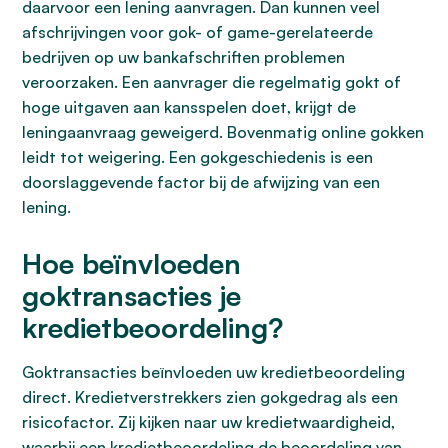
daarvoor een lening aanvragen. Dan kunnen veel
afschrijvingen voor gok- of game-gerelateerde
bedrijven op uw bankafschriften problemen
veroorzaken. Een aanvrager die regelmatig gokt of
hoge uitgaven aan kansspelen doet, krijgt de
leningaanvraag geweigerd. Bovenmatig online gokken
leidt tot weigering. Een gokgeschiedenis is een
doorslaggevende factor bij de afwijzing van een
lening.
Hoe beïnvloeden
goktransacties je
kredietbeoordeling?
Goktransacties beïnvloeden uw kredietbeoordeling
direct. Kredietverstrekkers zien gokgedrag als een
risicofactor. Zij kijken naar uw kredietwaardigheid,
waarbij een kredietbeoordeling de beoordeling van