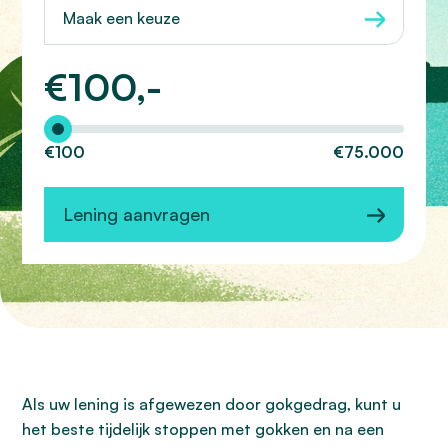
Maak een keuze
€
100,-
Hoeveel wilt u lenen?
€100
€75.000
Lening aanvragen
Als uw lening is afgewezen door gokgedrag, kunt u
het beste tijdelijk stoppen met gokken en na een