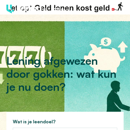
Menu
Lening afgewezen
door gokken: wat kun
je nu doen?
Wat is je leendoel?