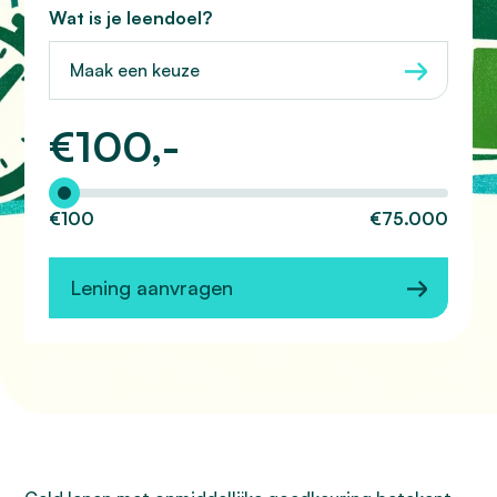
Wat is je leendoel?
Maak een keuze
€
100,-
Hoeveel wilt u lenen?
€100
€75.000
Lening aanvragen