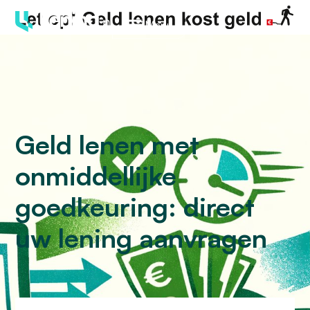
Menu
Geld lenen met
onmiddellijke
goedkeuring: direct
uw lening aanvragen