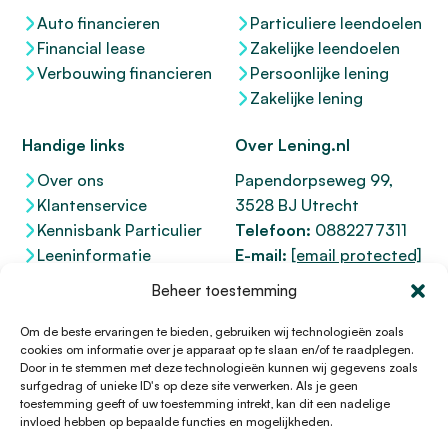
Auto financieren
Particuliere leendoelen
Financial lease
Zakelijke leendoelen
Verbouwing financieren
Persoonlijke lening
Zakelijke lening
Handige links
Over Lening.nl
Over ons
Papendorpseweg 99,
Klantenservice
3528 BJ Utrecht
Kennisbank Particulier
Telefoon:
0882277311
Leeninformatie
E-mail:
[email protected]
Dienstenwijzer
KvK 76100200
Beheer toestemming
Toegankelijkheidsverklaring
AFM
12047091
Kifid 300.017942
Om de beste ervaringen te bieden, gebruiken wij technologieën zoals
cookies om informatie over je apparaat op te slaan en/of te raadplegen.
Door in te stemmen met deze technologieën kunnen wij gegevens zoals
surfgedrag of unieke ID's op deze site verwerken. Als je geen
toestemming geeft of uw toestemming intrekt, kan dit een nadelige
© 1996 - 2026 Lening.nl
invloed hebben op bepaalde functies en mogelijkheden.