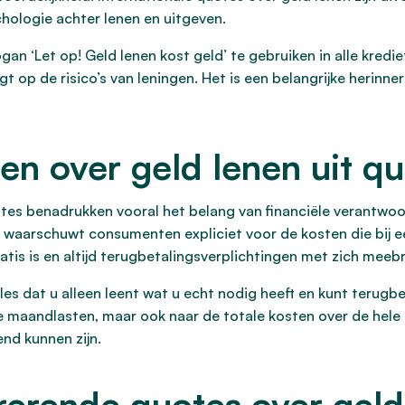
chologie achter lenen en uitgeven.
ogan ‘Let op! Geld lenen kost geld’ te gebruiken in alle kred
 op de risico’s van leningen. Het is een belangrijke herinn
en over geld lenen uit q
otes benadrukken vooral het belang van financiële verantwoor
d’ waarschuwt consumenten expliciet voor de kosten die bij 
ratis is en altijd terugbetalingsverplichtingen met zich meeb
es dat u alleen leent wat u echt nodig heeft en kunt terugbe
de maandlasten, maar ook naar de totale kosten over de hele
nd kunnen zijn.
rerende quotes over geld