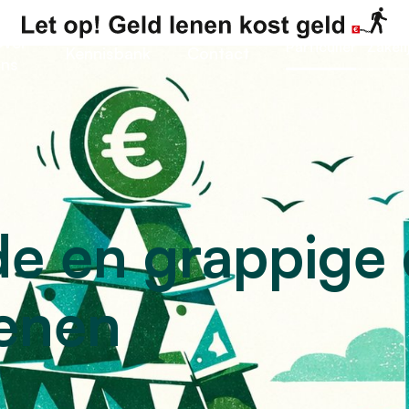
ver
Particulier
Zakeli
Kennisbank
Contact
ns
de en grappige
lenen