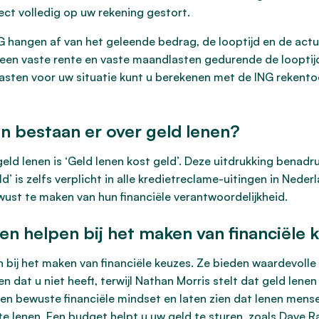
ect volledig op uw rekening gestort.
NG hangen af van het geleende bedrag, de looptijd en de actue
en vaste rente en vaste maandlasten gedurende de looptijd, 
sten voor uw situatie kunt u berekenen met de ING rekentoo
 bestaan er over geld lenen?
d lenen is ‘Geld lenen kost geld’. Deze uitdrukking benadruk
ld’ is zelfs verplicht in alle kredietreclame-uitingen in Ned
ust te maken van hun financiële verantwoordelijkheid.
en helpen bij het maken van financiële 
 bij het maken van financiële keuzes. Ze bieden waardevolle
 dat u niet heeft, terwijl Nathan Morris stelt dat geld lene
n bewuste financiële mindset en laten zien dat lenen mens
 te lenen. Een budget helpt u uw geld te sturen, zoals Dave 