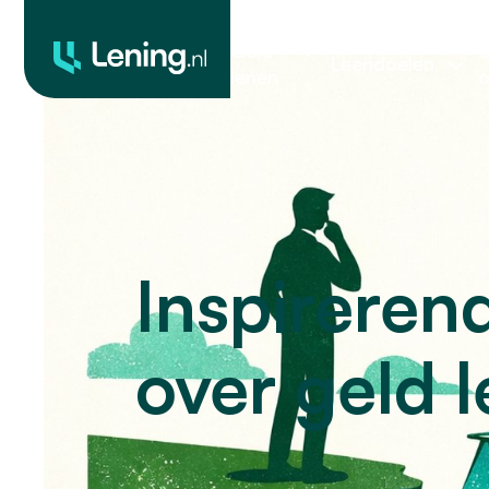
Geld
O
Leendoelen
lenen
o
Inspireren
over geld 