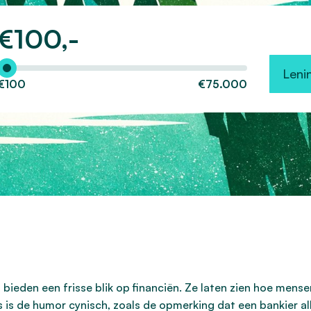
€
100,-
Hoeveel wilt u lenen?
Leni
€100
€75.000
bieden een frisse blik op financiën. Ze laten zien hoe mens
is de humor cynisch, zoals de opmerking dat een bankier all