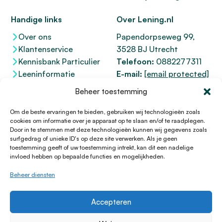
Handige links
Over Lening.nl
Over ons
Papendorpseweg 99,
Klantenservice
3528 BJ Utrecht
Kennisbank Particulier
Telefoon:
0882277311
Leeninformatie
E-mail:
[email protected]
Dienstenwijzer
KvK 76100200
Beheer toestemming
Toegankelijkheidsverklaring
AFM
12047091
Kifid 300.017942
Om de beste ervaringen te bieden, gebruiken wij technologieën zoals
cookies om informatie over je apparaat op te slaan en/of te raadplegen.
Door in te stemmen met deze technologieën kunnen wij gegevens zoals
surfgedrag of unieke ID's op deze site verwerken. Als je geen
toestemming geeft of uw toestemming intrekt, kan dit een nadelige
© 1996 - 2026 Lening.nl
invloed hebben op bepaalde functies en mogelijkheden.
Privacy Policy
Beheer diensten
Algemene voorwaarden
Sitemap
Accepteren
HTML Sitemap