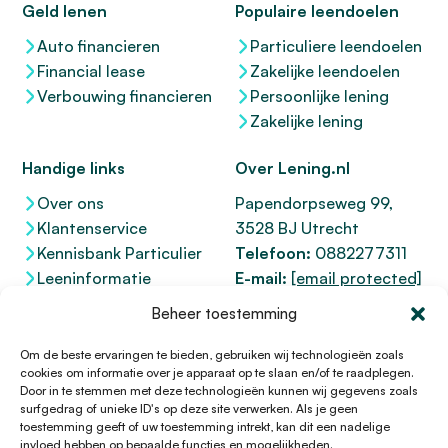
Geld lenen
Populaire leendoelen
Auto financieren
Particuliere leendoelen
Financial lease
Zakelijke leendoelen
Verbouwing financieren
Persoonlijke lening
Zakelijke lening
Handige links
Over Lening.nl
Over ons
Papendorpseweg 99,
Klantenservice
3528 BJ Utrecht
Kennisbank Particulier
Telefoon:
0882277311
Leeninformatie
E-mail:
[email protected]
Dienstenwijzer
KvK 76100200
Beheer toestemming
Toegankelijkheidsverklaring
AFM
12047091
Kifid 300.017942
Om de beste ervaringen te bieden, gebruiken wij technologieën zoals
cookies om informatie over je apparaat op te slaan en/of te raadplegen.
Door in te stemmen met deze technologieën kunnen wij gegevens zoals
surfgedrag of unieke ID's op deze site verwerken. Als je geen
toestemming geeft of uw toestemming intrekt, kan dit een nadelige
© 1996 - 2026 Lening.nl
invloed hebben op bepaalde functies en mogelijkheden.