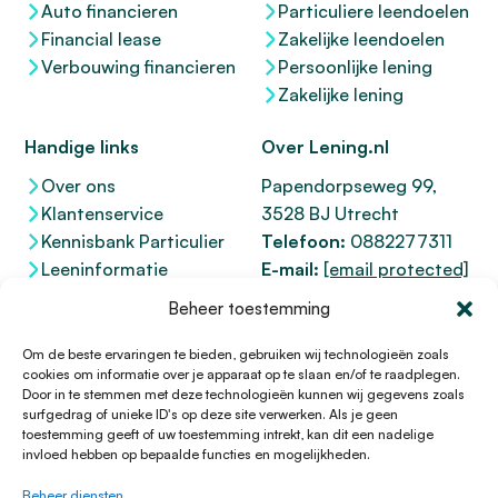
Auto financieren
Particuliere leendoelen
Financial lease
Zakelijke leendoelen
Verbouwing financieren
Persoonlijke lening
Zakelijke lening
Handige links
Over Lening.nl
Over ons
Papendorpseweg 99,
Klantenservice
3528 BJ Utrecht
Kennisbank Particulier
Telefoon:
0882277311
Leeninformatie
E-mail:
[email protected]
Dienstenwijzer
KvK 76100200
Beheer toestemming
Toegankelijkheidsverklaring
AFM
12047091
Kifid 300.017942
Om de beste ervaringen te bieden, gebruiken wij technologieën zoals
cookies om informatie over je apparaat op te slaan en/of te raadplegen.
Door in te stemmen met deze technologieën kunnen wij gegevens zoals
surfgedrag of unieke ID's op deze site verwerken. Als je geen
toestemming geeft of uw toestemming intrekt, kan dit een nadelige
© 1996 - 2026 Lening.nl
invloed hebben op bepaalde functies en mogelijkheden.
Privacy Policy
Beheer diensten