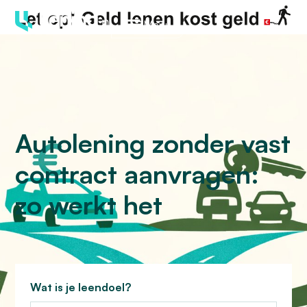
Menu
Autolening zonder vast
contract aanvragen:
zo werkt het
Wat is je leendoel?