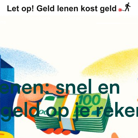
ver
Particulier
Zakeli
Kennisbank
Contact
ns
enen: snel en
geld op je reke