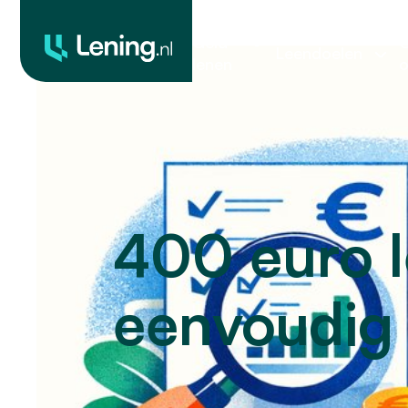
Geld
O
Leendoelen
lenen
o
400 euro l
eenvoudig 