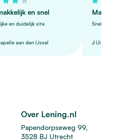
akkelijk en snel
Makkelijke site
jke en duidelijk site
Snel en makkelijke 
apelle aan den IJssel
J
Uit Sliedrecht
Over Lening.nl
Papendorpseweg 99,
3528 BJ Utrecht