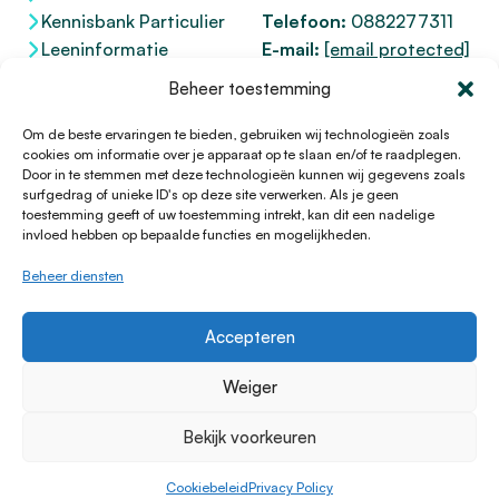
Kennisbank Particulier
Telefoon:
0882277311
Leeninformatie
E-mail:
[email protected]
Dienstenwijzer
KvK 76100200
Beheer toestemming
Toegankelijkheidsverklaring
AFM
12047091
Kifid 300.017942
Om de beste ervaringen te bieden, gebruiken wij technologieën zoals
cookies om informatie over je apparaat op te slaan en/of te raadplegen.
Door in te stemmen met deze technologieën kunnen wij gegevens zoals
surfgedrag of unieke ID's op deze site verwerken. Als je geen
toestemming geeft of uw toestemming intrekt, kan dit een nadelige
© 1996 - 2026 Lening.nl
invloed hebben op bepaalde functies en mogelijkheden.
Privacy Policy
Beheer diensten
Algemene voorwaarden
Sitemap
Accepteren
HTML Sitemap
Disclaimer
Weiger
Cookieverklaring
Bekijk voorkeuren
Klachtenprocedure
Cookiebeleid
Cookiebeleid
Privacy Policy