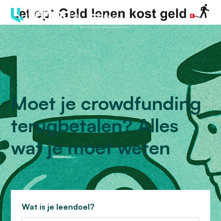
Menu
Moet je crowdfunding
terugbetalen? Alles
wat je moet weten
Wat is je leendoel?