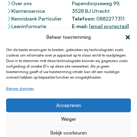
Over ons
Papendorpseweg 99,
Klantenservice
3528 BJ Utrecht
Kennisbank Particulier
Telefoon:
0882277311
Leeninformatie
E-mail:
[email protected]
Dienstenwijzer
KvK 76100200
Beheer toestemming
Toegankelijkheidsverklaring
AFM
12047091
Kifid 300.017942
Om de beste ervaringen te bieden, gebruiken wij technologieën zoals
cookies om informatie over je apparaat op te slaan en/of te raadplegen.
Door in te stemmen met deze technologieën kunnen wij gegevens zoals
surfgedrag of unieke ID's op deze site verwerken. Als je geen
toestemming geeft of uw toestemming intrekt, kan dit een nadelige
© 1996 - 2026 Lening.nl
invloed hebben op bepaalde functies en mogelijkheden.
Privacy Policy
Beheer diensten
Algemene voorwaarden
Sitemap
Accepteren
HTML Sitemap
Disclaimer
Weiger
Cookieverklaring
Bekijk voorkeuren
Klachtenprocedure