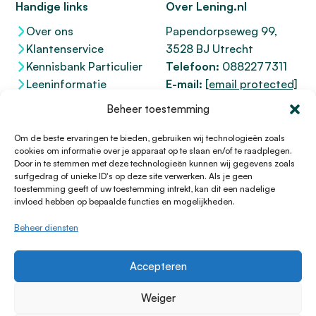
Handige links
Over Lening.nl
Over ons
Papendorpseweg 99,
Klantenservice
3528 BJ Utrecht
Kennisbank Particulier
Telefoon:
0882277311
Leeninformatie
E-mail:
[email protected]
Dienstenwijzer
KvK 76100200
Beheer toestemming
Toegankelijkheidsverklaring
AFM
12047091
Kifid 300.017942
Om de beste ervaringen te bieden, gebruiken wij technologieën zoals
cookies om informatie over je apparaat op te slaan en/of te raadplegen.
Door in te stemmen met deze technologieën kunnen wij gegevens zoals
surfgedrag of unieke ID's op deze site verwerken. Als je geen
toestemming geeft of uw toestemming intrekt, kan dit een nadelige
© 1996 - 2026 Lening.nl
invloed hebben op bepaalde functies en mogelijkheden.
Privacy Policy
Beheer diensten
Algemene voorwaarden
Sitemap
Accepteren
HTML Sitemap
Disclaimer
Weiger
Cookieverklaring