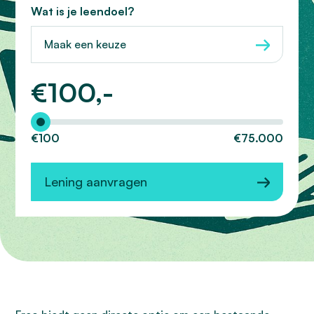
Wat is je leendoel?
Maak een keuze
€
100,-
Hoeveel wilt u lenen?
€100
€75.000
Lening aanvragen