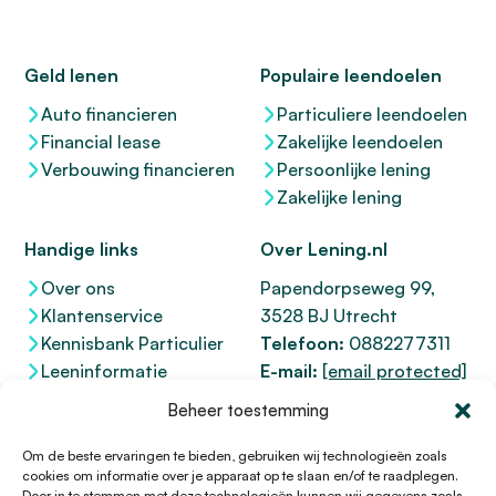
Geld lenen
Populaire leendoelen
Auto financieren
Particuliere leendoelen
Financial lease
Zakelijke leendoelen
Verbouwing financieren
Persoonlijke lening
Zakelijke lening
Handige links
Over Lening.nl
Over ons
Papendorpseweg 99,
Klantenservice
3528 BJ Utrecht
Kennisbank Particulier
Telefoon:
0882277311
Leeninformatie
E-mail:
[email protected]
Dienstenwijzer
KvK 76100200
Beheer toestemming
Toegankelijkheidsverklaring
AFM
12047091
Kifid 300.017942
Om de beste ervaringen te bieden, gebruiken wij technologieën zoals
cookies om informatie over je apparaat op te slaan en/of te raadplegen.
Door in te stemmen met deze technologieën kunnen wij gegevens zoals