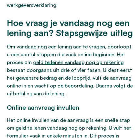
werkgeversverklaring.
Hoe vraag je vandaag nog een
lening aan? Stapsgewijze uitleg
Om vandaag nog een lening aan te vragen, doorloopt
u een aantal stappen die vaak online beginnen. Het
proces om
geld te lenen vandaag nog op rekening
bestaat doorgaans uit drie of vier fasen. U kiest eerst
het gewenste bedrag en de looptijd, vult de aanvraag
online in en wacht op de beoordeling. Daarna volgt de
uitbetaling van de lening.
Online aanvraag invullen
Het online invullen van de aanvraag is een snelle stap
om geld te lenen vandaag nog op rekening. U vult het
formulier vaak in enkele minuten in. Dit proces is