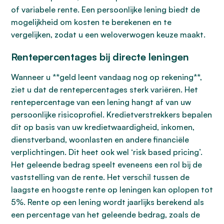
of variabele rente. Een persoonlijke lening biedt de
mogelijkheid om kosten te berekenen en te
vergelijken, zodat u een weloverwogen keuze maakt.
Rentepercentages bij directe leningen
Wanneer u **geld leent vandaag nog op rekening**,
ziet u dat de rentepercentages sterk variëren. Het
rentepercentage van een lening hangt af van uw
persoonlijke risicoprofiel. Kredietverstrekkers bepalen
dit op basis van uw kredietwaardigheid, inkomen,
dienstverband, woonlasten en andere financiële
verplichtingen. Dit heet ook wel ‘risk based pricing’.
Het geleende bedrag speelt eveneens een rol bij de
vaststelling van de rente. Het verschil tussen de
laagste en hoogste rente op leningen kan oplopen tot
5%. Rente op een lening wordt jaarlijks berekend als
een percentage van het geleende bedrag, zoals de