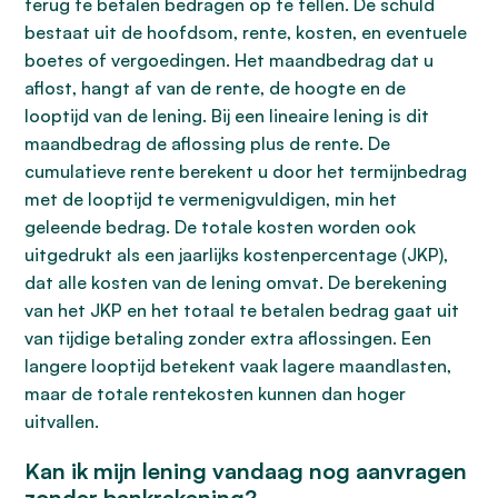
terug te betalen bedragen op te tellen. De schuld
bestaat uit de hoofdsom, rente, kosten, en eventuele
boetes of vergoedingen. Het maandbedrag dat u
aflost, hangt af van de rente, de hoogte en de
looptijd van de lening. Bij een lineaire lening is dit
maandbedrag de aflossing plus de rente. De
cumulatieve rente berekent u door het termijnbedrag
met de looptijd te vermenigvuldigen, min het
geleende bedrag. De totale kosten worden ook
uitgedrukt als een jaarlijks kostenpercentage (JKP),
dat alle kosten van de lening omvat. De berekening
van het JKP en het totaal te betalen bedrag gaat uit
van tijdige betaling zonder extra aflossingen. Een
langere looptijd betekent vaak lagere maandlasten,
maar de totale rentekosten kunnen dan hoger
uitvallen.
Kan ik mijn lening vandaag nog aanvragen
zonder bankrekening?