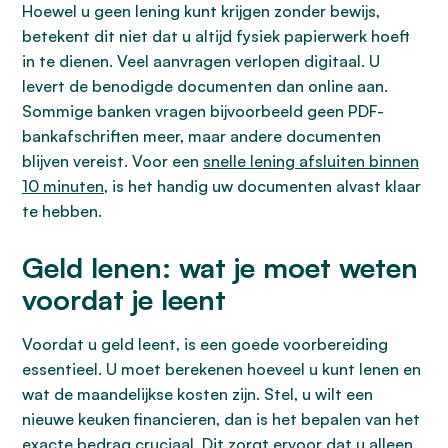
Hoewel u geen lening kunt krijgen zonder bewijs,
betekent dit niet dat u altijd fysiek papierwerk hoeft
in te dienen. Veel aanvragen verlopen digitaal. U
levert de benodigde documenten dan online aan.
Sommige banken vragen bijvoorbeeld geen PDF-
bankafschriften meer, maar andere documenten
blijven vereist. Voor een
snelle lening afsluiten binnen
10 minuten
, is het handig uw documenten alvast klaar
te hebben.
Geld lenen: wat je moet weten
voordat je leent
Voordat u geld leent, is een goede voorbereiding
essentieel. U moet berekenen hoeveel u kunt lenen en
wat de maandelijkse kosten zijn. Stel, u wilt een
nieuwe keuken financieren, dan is het bepalen van het
exacte bedrag cruciaal. Dit zorgt ervoor dat u alleen