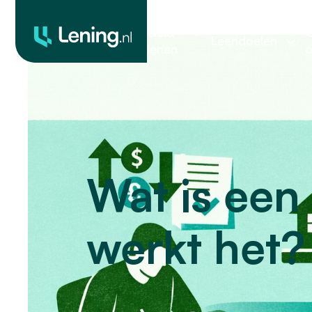
Geld
O
Leendoelen
lenen
o
Wat is een
werkt het?