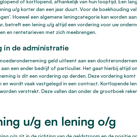
glopend of kortlopend, afhankelijk van hun looptijd. Een lan
lening u/g korter dan een jaar duurt. Voor de boekhouding va
ngen’. Hoewel een algemene leningcategorie kan worden aan
r, betreft een lening u/g altijd een vordering voor uw onde
ten en rentetarieven met zich meebrengen.
 in de administratie
en moederonderneming geld uitleent aan een dochteronderne
aan een ander bedrijf of particulier. Het gaat hierbij altijd 
neming is dit een vordering op derden. Deze vordering komt 
en en wordt vaak vastgelegd in een contract. Kortlopende le
worden verstrekt. Deze vallen dan onder de grootboek reken
ning u/g en lening o/g
ning o/g zit in de richting van de geldstroom en de positie op