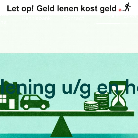
ver
Particulier
Zakeli
Kennisbank
Contact
ns
 lening u/g en 