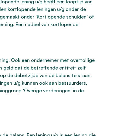
glopende lening u/g heeft een looptijd van
llen kortlopende leningen u/g onder de
gemaakt onder ‘Kortlopende schulden’ of
rneming. Een nadeel van kortlopende
ming. Ook een ondernemer met overtollige
om geld dat de betreffende entiteit zelf
op de debetzijde van de balans te staan.
ningen u/g kunnen ook aan bestuurders,
inggroep ‘Overige vorderingen’ in de
 de balans. Een lening u/g is een lening die