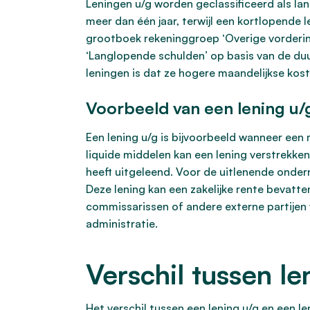
Leningen u/g worden geclassificeerd als lan
meer dan één jaar, terwijl een kortlopende 
grootboek rekeninggroep ‘Overige vorderi
‘Langlopende schulden’ op basis van de duu
leningen is dat ze hogere maandelijkse kos
Voorbeeld van een lening u/g
Een lening u/g is bijvoorbeeld wanneer e
liquide middelen kan een lening verstrekken 
heeft uitgeleend. Voor de uitlenende onder
Deze lening kan een zakelijke rente bevatt
commissarissen of andere externe partijen 
administratie.
Verschil tussen le
Het verschil tussen een lening u/g en een le