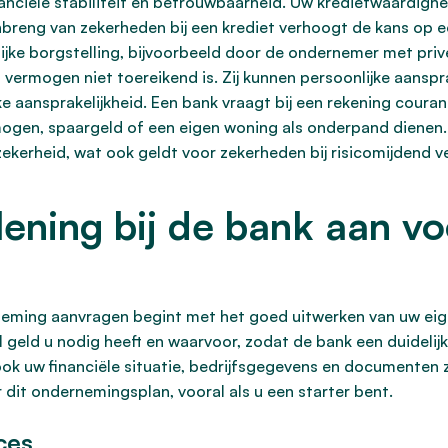
inanciële stabiliteit en betrouwbaarheid. Uw kredietwaardig
inbreng van zekerheden bij een krediet verhoogt de kans op e
ijke borgstelling, bijvoorbeeld door de ondernemer met pri
vermogen niet toereikend is. Zij kunnen persoonlijke aanspr
e aansprakelijkheid. Een bank vraagt bij een rekening couran
rmogen, spaargeld of een eigen woning als onderpand dienen.
szekerheid, wat ook geldt voor zekerheden bij risicomijdend 
lening bij de bank aan vo
neming aanvragen begint met het goed uitwerken van uw eige
geld u nodig heeft en waarvoor, zodat de bank een duidelijk 
ook uw financiële situatie, bedrijfsgegevens en documenten z
 dit ondernemingsplan, vooral als u een starter bent.
ces