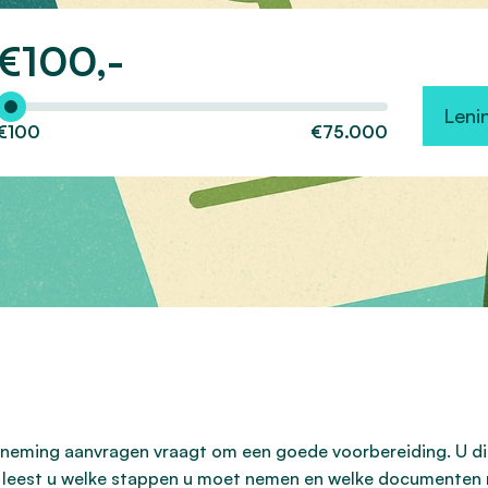
€
100,-
Hoeveel wilt u lenen?
Leni
€100
€75.000
rneming aanvragen vraagt om een goede voorbereiding. U die
kel leest u welke stappen u moet nemen en welke documenten 