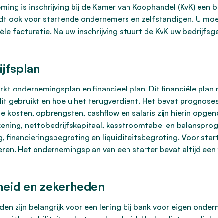
ming is inschrijving bij de Kamer van Koophandel (KvK) een 
ldt ook voor startende ondernemers en zelfstandigen. U moet 
ciële facturatie. Na uw inschrijving stuurt de KvK uw bedrijf
ijfsplan
kt ondernemingsplan en financieel plan. Dit financiële plan
 dit gebruikt en hoe u het terugverdient. Het bevat prognose
e kosten, opbrengsten, cashflow en salaris zijn hierin opgen
ening, nettobedrijfskapitaal, kasstroomtabel en balansprog
, financieringsbegroting en liquiditeitsbegroting. Voor star
en. Het ondernemingsplan van een starter bevat altijd een f
heid en zekerheden
en zijn belangrijk voor een lening bij bank voor eigen onder