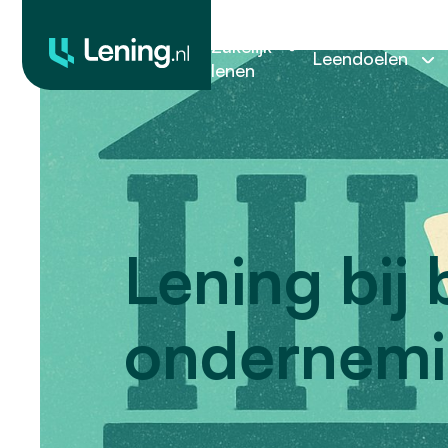
Zakelijk
Leendoelen
lenen
Lening bij
ondernemi