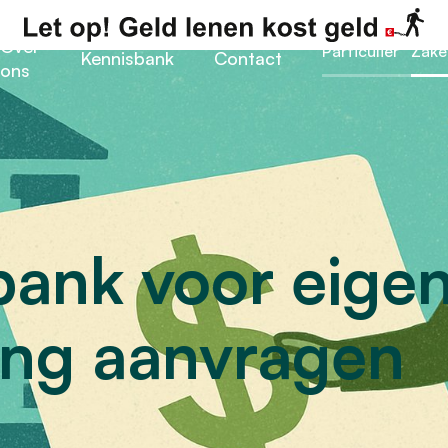
Over
Particulier
Zakel
Kennisbank
Contact
ons
 bank voor eige
ng aanvragen