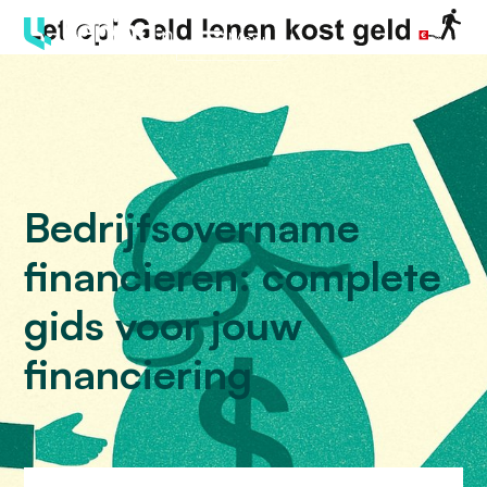
Menu
Bedrijfsovername
financieren: complete
gids voor jouw
financiering