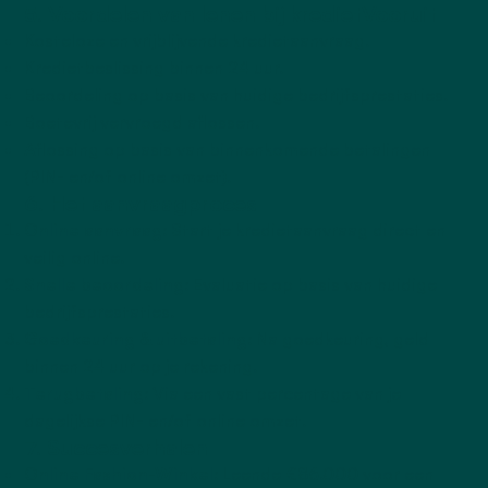
5. Voordelen van lenen bij kredietVooruit
Kosteloze en vrijblijvende kredietaanvraag.
Kredietbeslissing binnen 24 uur.
Beoordeling op basis van huidige bedrijfsprestaties.
Boetevrij vervroegd aflossen.
Aflossing op basis van binnenkomende betalingen
(PIN- en/of online omzet).
6. Het aa
nvraagproces
Online aanvraag
: Start je kredietaanvraag direct en
veilig online.
Snelle beoordeling
: Evaluatie op basis van huidige
bedrijfsprestaties.
Goedkeuring & uitbetaling
: Na goedkeuring, geld
binnen 24 uur op je rekening.
Terugbetaling
: Via een vast percentage van je
dagelijkse PIN- en/of online omzet.
7. Succesverhalen
Online Fashion-Winkel
: Leende €86.000 voor een