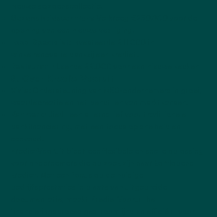
nieuwe seizoenscollectie.
Gezondheidscentrum
: Verkreeg €250.000 voor de
opening van een nieuwe vestiging.
Food-Specialist
: Investeerde €11.000 in
winkelrenovatie dankzij een krediet.
Restaurant
: Leende €9.000 voor een nieuwe keuken.
8. Over KredietVooruit
Visie
: Ondersteuning van MKB-ondernemers in groei,
waardecreatie en het benutten van marktkansen.
Kenmerk
: Biedt een alternatief voor traditionele
bankfinanciering, met een focus op snelheid en
eenvoud.
KredietVooruit biedt een flexibele en snelle
oplossing
voor ondernemers
die op zoek zijn naar kortlopend
krediet. Met een focus op de huidige
bedrijfsprestaties in plaats van uitgebreide
documentatie, maakt KredietVooruit het
financieringsproces gestroomlijnd en efficiënt voor