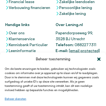
Financial lease
Zakelijke leendoelen
Verbouwing financieren
Persoonlijke lening
Zakelijke lening
Handige links
Over Lening.nl
Over ons
Papendorpseweg 99,
Klantenservice
3528 BJ Utrecht
Kennisbank Particulier
Telefoon:
0882277311
Leeninformatie
E-mail:
[email protected]
Dienstenwijzer
KvK 76100200
Beheer toestemming
Toegankelijkheidsverklaring
AFM
12047091
Kifid 300.017942
Om de beste ervaringen te bieden, gebruiken wij technologieën zoals
cookies om informatie over je apparaat op te slaan en/of te raadplegen.
Door in te stemmen met deze technologieën kunnen wij gegevens zoals
surfgedrag of unieke ID's op deze site verwerken. Als je geen
toestemming geeft of uw toestemming intrekt, kan dit een nadelige
© 1996 - 2026 Lening.nl
invloed hebben op bepaalde functies en mogelijkheden.
Privacy Policy
Beheer diensten
Algemene voorwaarden