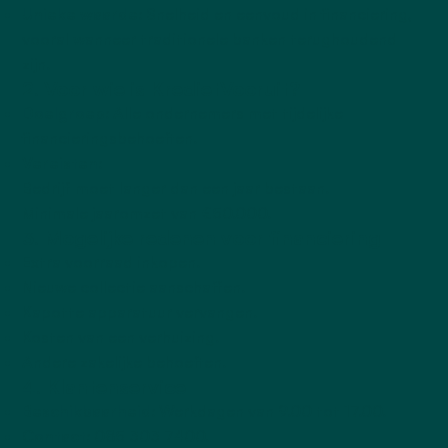
Unieke waarde
: Snelheid en eenvoud in financiering,
vooral wanneer traditionele banken terughoudend
zijn.
2. Voor wie is KredietVooruit?
Doelgroep
: Alle ondernemers met tijdelijke
financieringsbehoeften.
Vereisten
:
Bedrijf moet langer dan een jaar bestaan.
Minimale jaaromzet van €50.000.
3. Mogelijke redenen voor financiering
Extra voorraad inkopen.
Nieuwe collectie aanschaffen.
Kapotte apparatuur vervangen.
Kosten van een verhuizing.
Andere zakelijke behoeften.
4. Klantenservice
Beschikbaarheid
: Werkdagen van 9.00 tot 17.00.
Contact
: 085 303 7400.