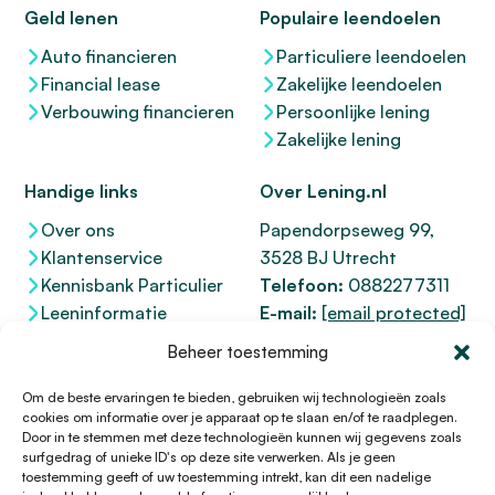
Geld lenen
Populaire leendoelen
Auto financieren
Particuliere leendoelen
Financial lease
Zakelijke leendoelen
Verbouwing financieren
Persoonlijke lening
Zakelijke lening
Handige links
Over Lening.nl
Over ons
Papendorpseweg 99,
Klantenservice
3528 BJ Utrecht
Kennisbank Particulier
Telefoon:
0882277311
Leeninformatie
E-mail:
[email protected]
Dienstenwijzer
KvK 76100200
Beheer toestemming
Toegankelijkheidsverklaring
AFM
12047091
Kifid 300.017942
Om de beste ervaringen te bieden, gebruiken wij technologieën zoals
cookies om informatie over je apparaat op te slaan en/of te raadplegen.
Door in te stemmen met deze technologieën kunnen wij gegevens zoals
surfgedrag of unieke ID's op deze site verwerken. Als je geen
toestemming geeft of uw toestemming intrekt, kan dit een nadelige
© 1996 - 2026 Lening.nl