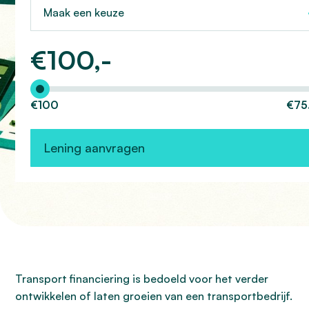
Maak een keuze
€
100,-
Hoeveel wilt u lenen?
€100
€75
Lening aanvragen
Transport financiering is bedoeld voor het verder
ontwikkelen of laten groeien van een transportbedrijf.