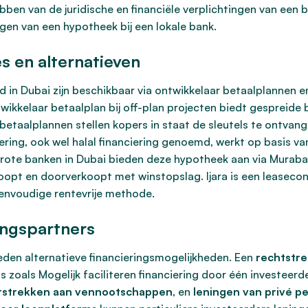
ebben van de juridische en financiële verplichtingen van ee
gen van een hypotheek bij een lokale bank.
es en alternatieven
d in Dubai zijn beschikbaar via ontwikkelaar betaalplannen e
twikkelaar betaalplan bij off-plan projecten biedt gespreide
taalplannen stellen kopers in staat de sleutels te ontvange
ciering, ook wel halal financiering genoemd, werkt op basis 
rote banken in Dubai bieden deze hypotheek aan via Murabah
oopt en doorverkoopt met winstopslag. Ijara is een leaseco
eenvoudige rentevrije methode.
ingspartners
ieden alternatieve financieringsmogelijkheden. Een
rechtstre
s zoals Mogelijk faciliteren financiering door één investeerd
erstrekken aan vennootschappen
, en
leningen van privé p