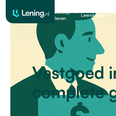
Zakelijk
Leendoelen
lenen
Vastgoed i
complete g