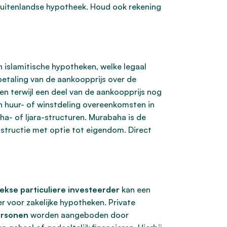
n buitenlandse hypotheek. Houd ook rekening
n islamitische hypotheken, welke legaal
 betaling van de aankoopprijs over de
n terwijl een deel van de aankoopprijs nog
van huur- of winstdeling overeenkomsten in
a- of Ijara-structuren. Murabaha is de
nstructie met optie tot eigendom. Direct
ekse particuliere investeerder
kan een
er voor zakelijke hypotheken. Private
ersonen
worden aangeboden door