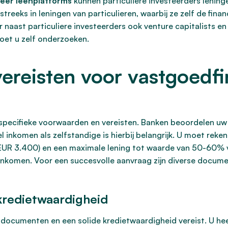
eer leenplatforms
kunnen particuliere investeerders leningen
streeks in leningen van particulieren, waarbij ze zelf de fina
er naast particuliere investeerders ook venture capitalists en
oet u zelf onderzoeken.
reisten voor vastgoedfin
specifieke voorwaarden en vereisten. Banken beoordelen uw 
iel inkomen als zelfstandige is hierbij belangrijk. U moet re
R 3.400) en een maximale lening tot waarde van 50-60% va
inkomen. Voor een succesvolle aanvraag zijn diverse docume
redietwaardigheid
e documenten en een solide kredietwaardigheid vereist. U he