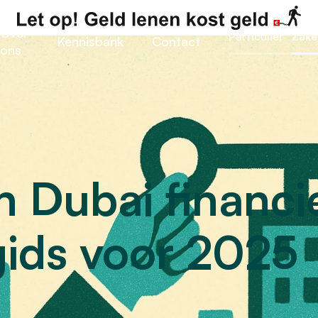
Over
Particulier
Zakel
Kennisbank
Contact
ons
n Dubai financi
ids voor 2025