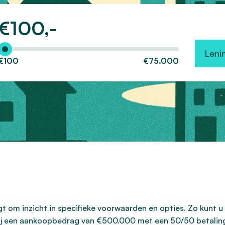
€
100,-
Hoeveel wilt u lenen?
Leni
€100
€75.000
t om inzicht in specifieke voorwaarden en opties. Zo kunt u
j een aankoopbedrag van €500.000 met een 50/50 betaling