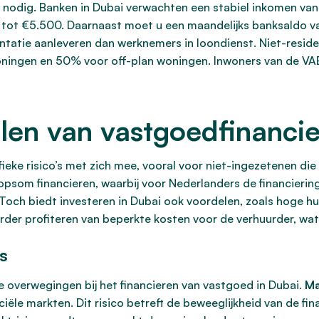
 nodig. Banken in Dubai verwachten een stabiel inkomen va
ot €5.500. Daarnaast moet u een maandelijks banksaldo v
tatie aanleveren dan werknemers in loondienst. Niet-reside
ingen en 50% voor off-plan woningen. Inwoners van de VAE
elen van vastgoedfinancie
ieke risico’s met zich mee, vooral voor niet-ingezetenen die 
som financieren, waarbij voor Nederlanders de financiering
Toch biedt investeren in Dubai ook voordelen, zoals hoge h
rder profiteren van beperkte kosten voor de verhuurder, wa
’s
ijke overwegingen bij het financieren van vastgoed in Dubai.
Ma
ële markten. Dit risico betreft de beweeglijkheid van de fin