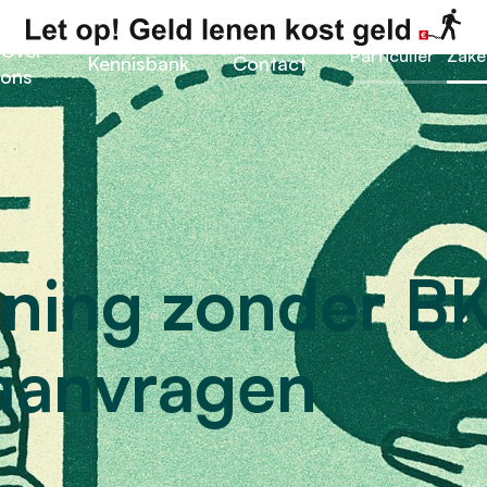
Over
Particulier
Zakel
Kennisbank
Contact
ons
lening zonder B
 aanvragen