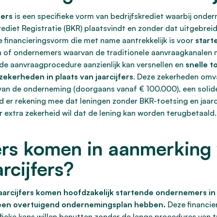
fers
is een specifieke vorm van bedrijfskrediet waarbij onder
Krediet Registratie (BKR) plaatsvindt en zonder dat uitgebre
eve financieringsvorm die met name aantrekkelijk is voor
start
en of ondernemers waarvan de traditionele aanvraagkanalen m
at de aanvraagprocedure aanzienlijk kan versnellen en
snelle t
zekerheden in plaats van jaarcijfers
. Deze zekerheden omva
t van de onderneming (doorgaans vanaf € 100.000), een soli
d er rekening mee dat leningen zonder BKR-toetsing en jaar
extra zekerheid wil dat de lening kan worden terugbetaald.
s komen in aanmerking v
rcijfers?
jaarcijfers komen hoofdzakelijk startende ondernemers i
l een overtuigend ondernemingsplan hebben.
Deze financie
ieke kans willen benutten zonder de lange procedures van tr