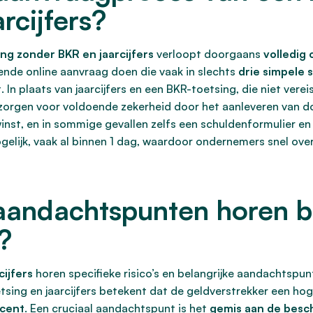
rcijfers?
ing zonder BKR en jaarcijfers
verloopt doorgaans
volledig 
vende online aanvraag doen die vaak in slechts
drie simpele 
n plaats van jaarcijfers en een BKR-toetsing, die niet verei
r zorgen voor voldoende zekerheid door het aanleveren van
inst, en in sommige gevallen zelfs een schuldenformulier en
ogelijk, vaak al binnen 1 dag, waardoor ondernemers snel ov
 aandachtspunten horen b
?
cijfers
horen specifieke risico’s en belangrijke aandachtsp
ng en jaarcijfers betekent dat de geldverstrekker een hoger
ocent
. Een cruciaal aandachtspunt is het
gemis aan de besc