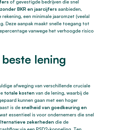
fers
of gevestigde bedrijven die snel
 zonder BKR en jaarcijfers
aanbieden,
e rekening, een minimale jaaromzet (veelal
ng. Deze aanpak maakt snelle toegang tot
ntepercentage vanwege het verhoogde risico
 beste lening
ldige afweging van verschillende cruciale
de
totale kosten
van de lening, waarbij de
rs gepaard kunnen gaan met een hoger
aast is de
snelheid van goedkeuring en
wat essentieel is voor ondernemers die snel
alternatieve zekerheden
die de
 cashflow via een PSD2-koppeling. Ten