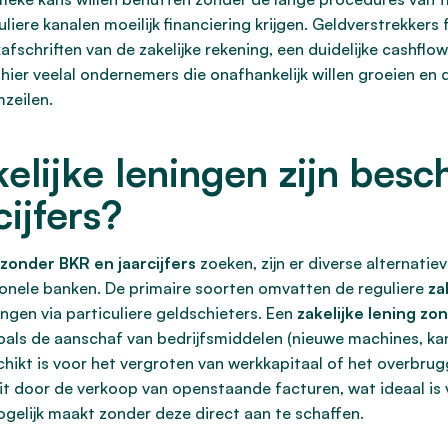
eguliere kanalen moeilijk financiering krijgen. Geldverstrekke
fschriften van de zakelijke rekening, een duidelijke cashflow
ier veelal ondernemers die onafhankelijk willen groeien en 
mzeilen.
elijke leningen zijn besc
ijfers?
 zonder BKR en jaarcijfers
zoeken, zijn er diverse alternati
onele banken. De primaire soorten omvatten de reguliere
za
ningen via particuliere geldschieters. Een
zakelijke lening zo
oals de aanschaf van bedrijfsmiddelen (nieuwe machines, kan
schikt is voor het vergroten van werkkapitaal of het overbrugg
eit door de verkoop van openstaande facturen, wat ideaal is v
ogelijk maakt zonder deze direct aan te schaffen.