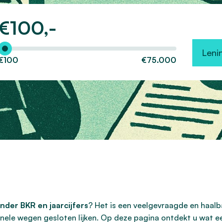
€
100,-
Hoeveel wilt u lenen?
Leni
€100
€75.000
onder BKR en jaarcijfers
? Het is een veelgevraagde en haalb
ionele wegen gesloten lijken. Op deze pagina ontdekt u wat 