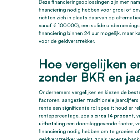
Deze financieringsoplossingen zijn met nam
financiering nodig hebben voor groei of o
richten zich in plaats daarvan op alternati
vanaf € 100.000), een solide ondernemings
financiering binnen 24 uur mogelijk, maar
voor de geldverstrekker.
Hoe vergelijken e
zonder BKR en jaa
Ondernemers vergelijken en kiezen de bes
factoren, aangezien traditionele jaarcijfers
rente een significante rol speelt; houd er
rentepercentage, zoals
circa 14 procent
, 
uitbetaling
een doorslaggevende factor, vaa
financiering nodig hebben om te groeien of
geldverstrekker vereist, zoals recente ban