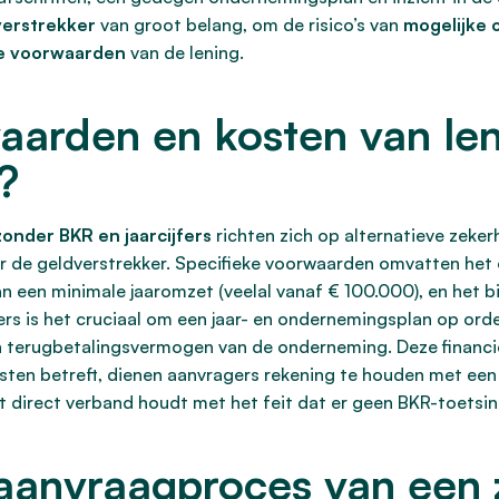
verstrekker
van groot belang, om de risico’s van
mogelijke 
re voorwaarden
van de lening.
aarden en kosten van le
?
 zonder BKR en jaarcijfers
richten zich op alternatieve zeke
or de geldverstrekker. Specifieke voorwaarden omvatten het
n een minimale jaaromzet (veelal vanaf € 100.000), en het bi
s is het cruciaal om een jaar- en ondernemingsplan op orde
 en terugbetalingsvermogen van de onderneming. Deze financie
osten betreft, dienen aanvragers rekening te houden met ee
 direct verband houdt met het feit dat er geen BKR-toetsing
aanvraagproces van een z