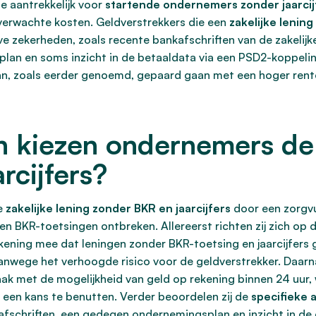
e aantrekkelijk voor
startende ondernemers zonder jaarcij
nverwachte kosten. Geldverstrekkers die een
zakelijke lening
eve zekerheden, zoals recente bankafschriften van de zakelijk
plan en soms inzicht in de betaaldata via een PSD2-koppeli
 kan, zoals eerder genoemd, gepaard gaan met een hoger re
n kiezen ondernemers de
rcijfers?
te
zakelijke lening zonder BKR en jaarcijfers
door een zorgvu
 en BKR-toetsingen ontbreken. Allereerst richten zij zich op 
 rekening mee dat leningen zonder BKR-toetsing en jaarcijfe
vanwege het verhoogde risico voor de geldverstrekker. Daarn
k met de mogelijkheid van geld op rekening binnen 24 uur, 
 een kans te benutten. Verder beoordelen zij de
specifieke 
kafschriften, een gedegen ondernemingsplan en inzicht in de