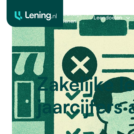
Zakelijk
Leendoelen
lenen
Zakelijke 
jaarcijfers