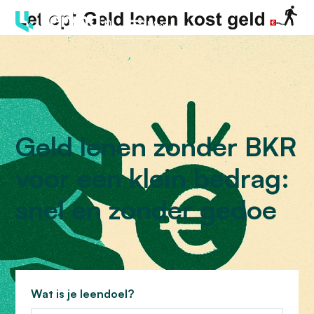
Menu
Geld lenen zonder BKR
voor een klein bedrag:
snel en zonder gedoe
Wat is je leendoel?