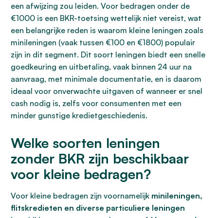
een afwijzing zou leiden. Voor bedragen onder de
€1000 is een BKR-toetsing wettelijk niet vereist, wat
een belangrijke reden is waarom kleine leningen zoals
minileningen (vaak tussen €100 en €1800) populair
zijn in dit segment. Dit soort leningen biedt een snelle
goedkeuring en uitbetaling, vaak binnen 24 uur na
aanvraag, met minimale documentatie, en is daarom
ideaal voor onverwachte uitgaven of wanneer er snel
cash nodig is, zelfs voor consumenten met een
minder gunstige kredietgeschiedenis.
Welke soorten leningen
zonder BKR zijn beschikbaar
voor kleine bedragen?
Voor kleine bedragen zijn voornamelijk
minileningen,
flitskredieten en diverse particuliere leningen