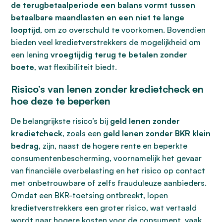
de terugbetaalperiode een balans vormt tussen
betaalbare maandlasten en een niet te lange
looptijd
, om zo overschuld te voorkomen. Bovendien
bieden veel kredietverstrekkers de mogelijkheid om
een lening
vroegtijdig terug te betalen zonder
boete
, wat flexibiliteit biedt.
Risico’s van lenen zonder kredietcheck en
hoe deze te beperken
De belangrijkste risico’s bij
geld lenen zonder
kredietcheck
, zoals een
geld lenen zonder BKR klein
bedrag
, zijn, naast de hogere rente en beperkte
consumentenbescherming, voornamelijk het gevaar
van financiële overbelasting en het risico op contact
met onbetrouwbare of zelfs frauduleuze aanbieders.
Omdat een BKR-toetsing ontbreekt, lopen
kredietverstrekkers een groter risico, wat vertaald
wordt naar hogere kosten voor de consument, vaak