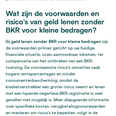
Wat zijn de voorwaarden en
risico’s van geld lenen zonder
BKR voor kleine bedragen?
Bij
geld lenen zonder BKR voor kleine bedragen
zijn
de voorwaarden primair gericht op uw huidige
financiële situatie, zoals aantoonbaar inkomen, ter
compensatie van het ontbreken van een BKR-
toetsing. De voornaamste risico’s omvatten vaak
hogere rentepercentages en minder
consumentenbescherming, omdat de
kredietverstrekker een groter risico neemt en lenen
met een lopende negatieve BKR-registratie in veel
gevallen niet mogelijk is. Meer diepgaande informatie
over specifieke kosten, terugbetalingsvoorwaarden
en manieren om risico’s te beperken, volgt in de