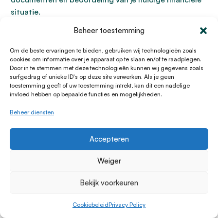
situatie.
Beheer toestemming
Wat doet Lening.nl om mij te helpen bij het
vinden van de beste lening zonder BKR?
Om de beste ervaringen te bieden, gebruiken wij technologieën zoals
cookies om informatie over je apparaat op te slaan en/of te raadplegen.
Lening.nl, als
expert en onafhankelijke
Door in te stemmen met deze technologieën kunnen wij gegevens zoals
kredietbemiddelaar
, helpt u specifiek bij het vinden
surfgedrag of unieke ID's op deze site verwerken. Als je geen
toestemming geeft of uw toestemming intrekt, kan dit een nadelige
van de beste lening zonder BKR door een
100%
invloed hebben op bepaalde functies en mogelijkheden.
onafhankelijke vergelijking
van diverse soorten
Beheer diensten
leningen aan te bieden. Wij presenteren een maatwerk
overzicht van passende leningen uit een breed
aanbod van kredietverstrekkers die onder toezicht
Accepteren
staan van de Autoriteit Financiële Markten (AFM) en
Weiger
DNB. Dit stelt u in staat om eenvoudig en transparant
geschikte leningopties te vinden, zelfs wanneer u
Bekijk voorkeuren
zoekt naar
geld lenen zonder BKR klein bedrag
, en
geeft direct inzicht in de maandlasten en totale
Cookiebeleid
Privacy Policy
kosten. Ons platform combineert geavanceerde