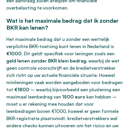
een aanvraag zullen afwijzen om financiële
overbelasting te voorkomen.
Wat is het maximale bedrag dat ik zonder
BKR kan lenen?
Het maximale bedrag dat u zonder een wettelijk
verplichte BKR-toetsing kunt lenen in Nederland is
€1000
. Dit geldt specifiek voor leningen zoals een
geld lenen zonder BKR klein bedrag
, waarbij de wet
geen controle voorschrijft en de kredietverstrekker
zich richt op uw actuele financiële situatie. Hoewel
minileningen vaak worden aangeboden voor bedragen
tot
€1800
– waarbij bijvoorbeeld een pluslening een
maximaal leenbedrag van
1500 euro
kan hebben –
moet u er rekening mee houden dat voor
leenbedragen boven €1000, hoewel er geen formele
BKR-registratie plaatsvindt, kredietverstrekkers wel
andere checks kunnen uitvoeren om het risico en uw