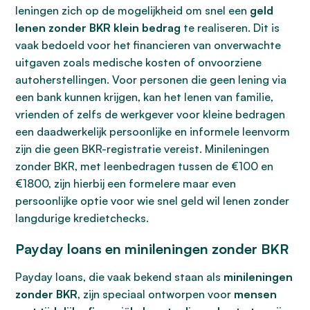
leningen zich op de mogelijkheid om snel een
geld
lenen zonder BKR klein bedrag
te realiseren. Dit is
vaak bedoeld voor het financieren van onverwachte
uitgaven zoals medische kosten of onvoorziene
autoherstellingen. Voor personen die geen lening via
een bank kunnen krijgen, kan het lenen van familie,
vrienden of zelfs de werkgever voor kleine bedragen
een daadwerkelijk persoonlijke en informele leenvorm
zijn die geen BKR-registratie vereist. Minileningen
zonder BKR, met leenbedragen tussen de €100 en
€1800, zijn hierbij een formelere maar even
persoonlijke optie voor wie snel geld wil lenen zonder
langdurige kredietchecks.
Payday loans en minileningen zonder BKR
Payday loans, die vaak bekend staan als
minileningen
zonder BKR
, zijn speciaal ontworpen voor
mensen