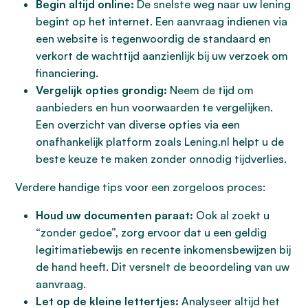
Begin altijd online:
De snelste weg naar uw lening
begint op het internet. Een aanvraag indienen via
een website is tegenwoordig de standaard en
verkort de wachttijd aanzienlijk bij uw verzoek om
financiering.
Vergelijk opties grondig:
Neem de tijd om
aanbieders en hun voorwaarden te vergelijken.
Een overzicht van diverse opties via een
onafhankelijk platform zoals Lening.nl helpt u de
beste keuze te maken zonder onnodig tijdverlies.
Verdere handige tips voor een zorgeloos proces:
Houd uw documenten paraat:
Ook al zoekt u
“zonder gedoe”, zorg ervoor dat u een geldig
legitimatiebewijs en recente inkomensbewijzen bij
de hand heeft. Dit versnelt de beoordeling van uw
aanvraag.
Let op de kleine lettertjes:
Analyseer altijd het