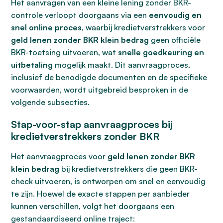
Het aanvragen van een kleine lening zonder BKR-
controle verloopt doorgaans via een
eenvoudig en
snel online proces
, waarbij kredietverstrekkers voor
geld lenen zonder BKR klein bedrag
geen officiële
BKR-toetsing uitvoeren, wat
snelle goedkeuring en
uitbetaling
mogelijk maakt. Dit aanvraagproces,
inclusief de benodigde documenten en de specifieke
voorwaarden, wordt uitgebreid besproken in de
volgende subsecties.
Stap-voor-stap aanvraagproces bij
kredietverstrekkers zonder BKR
Het aanvraagproces voor
geld lenen zonder BKR
klein bedrag
bij kredietverstrekkers die geen BKR-
check uitvoeren, is ontworpen om snel en eenvoudig
te zijn. Hoewel de exacte stappen per aanbieder
kunnen verschillen, volgt het doorgaans een
gestandaardiseerd online traject: