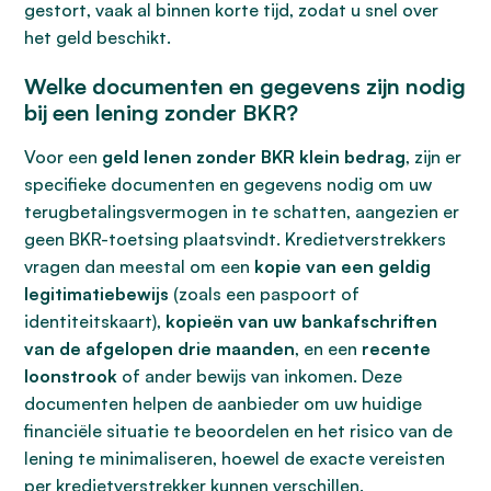
gestort, vaak al binnen korte tijd, zodat u snel over
het geld beschikt.
Welke documenten en gegevens zijn nodig
bij een lening zonder BKR?
Voor een
geld lenen zonder BKR klein bedrag
, zijn er
specifieke documenten en gegevens nodig om uw
terugbetalingsvermogen in te schatten, aangezien er
geen BKR-toetsing plaatsvindt. Kredietverstrekkers
vragen dan meestal om een
kopie van een geldig
legitimatiebewijs
(zoals een paspoort of
identiteitskaart),
kopieën van uw bankafschriften
van de afgelopen drie maanden
, en een
recente
loonstrook
of ander bewijs van inkomen. Deze
documenten helpen de aanbieder om uw huidige
financiële situatie te beoordelen en het risico van de
lening te minimaliseren, hoewel de exacte vereisten
per kredietverstrekker kunnen verschillen.