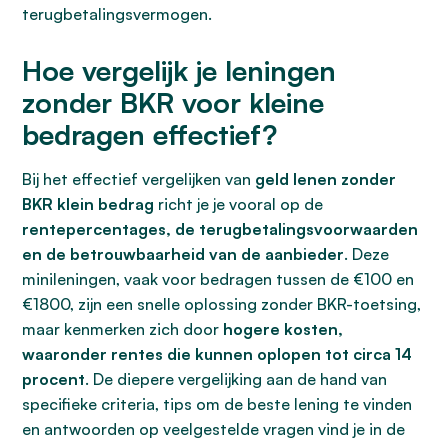
terugbetalingsvermogen.
Hoe vergelijk je leningen
zonder BKR voor kleine
bedragen effectief?
Bij het effectief vergelijken van
geld lenen zonder
BKR klein bedrag
richt je je vooral op de
rentepercentages, de terugbetalingsvoorwaarden
en de betrouwbaarheid van de aanbieder
. Deze
minileningen, vaak voor bedragen tussen de €100 en
€1800, zijn een snelle oplossing zonder BKR-toetsing,
maar kenmerken zich door
hogere kosten,
waaronder rentes die kunnen oplopen tot circa 14
procent
. De diepere vergelijking aan de hand van
specifieke criteria, tips om de beste lening te vinden
en antwoorden op veelgestelde vragen vind je in de