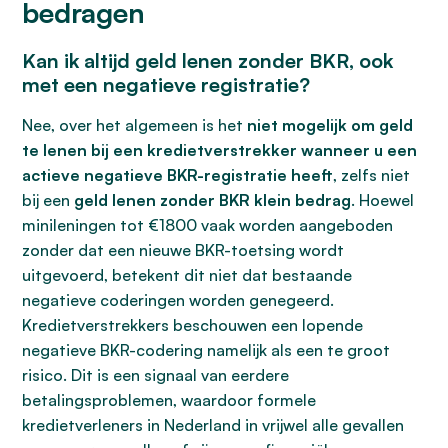
bedragen
Kan ik altijd geld lenen zonder BKR, ook
met een negatieve registratie?
Nee, over het algemeen is het
niet mogelijk om geld
te lenen bij een kredietverstrekker wanneer u een
actieve negatieve BKR-registratie heeft
, zelfs niet
bij een
geld lenen zonder BKR klein bedrag
. Hoewel
minileningen tot €1800 vaak worden aangeboden
zonder dat een nieuwe BKR-toetsing wordt
uitgevoerd, betekent dit niet dat bestaande
negatieve coderingen worden genegeerd.
Kredietverstrekkers beschouwen een lopende
negatieve BKR-codering namelijk als een te groot
risico. Dit is een signaal van eerdere
betalingsproblemen, waardoor formele
kredietverleners in Nederland in vrijwel alle gevallen