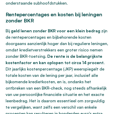
onderstaande subhoofdstukken.
Rentepercentages en kosten bij leningen
zonder BKR
Bij
geld lenen zonder BKR voor een klein bedrag
zijn
de rentepercentages en bijbehorende kosten
doorgaans aanzienlijk hoger dan bij reguliere leningen,
omdat kredietverstrekkers een groter risico nemen
zonder BKR-toetsing.
De rente is de belangrijkste
kostenfactor en kan oplopen tot circa 14 procent
.
Dit jaarlijks kostenpercentage (JKP) weerspiegelt de
totale kosten van de lening per jaar, inclusief alle
bijkomende kredietkosten, en is, ondanks het
ontbreken van een BKR-check, nog steeds afhankelijk
van uw persoonlijke financiële situatie en het exacte
leenbedrag. Het is daarom essentieel om zorgvuldig
te vergelijken, want zelfs een verschil van enkele
procenten kan resulteren in honderden euro’s extra