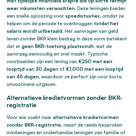
met tijdelijke financiële krapte die op korte termijn
weer inkomsten verwachten
. Deze leningen bieden
een snelle oplossing voor
spoedsituaties
, omdat ze
helpen om de periode te overbruggen
totdat het
salaris wordt uitbetaald
. Het aanvragen van geld
lenen zonder BKR klein bedrag in deze vorm betekent
dat er
geen BKR-toetsing plaatsvindt
, wat de
aanvraag eenvoudig en snel maakt. Typische
voorbeelden zijn een lening van
€250 met een
looptijd van 30 dagen
of
€1.000 met een looptijd
van 45 dagen
, waardoor ze perfect zijn voor korte,
onvoorziene uitgaven.
Alternatieve kredietvormen zonder BKR-
registratie
Voor wie zoekt naar
alternatieve kredietvormen
zonder BKR-registratie
, naast de reeds besproken
minileningen en onderhandse leningen van familie of