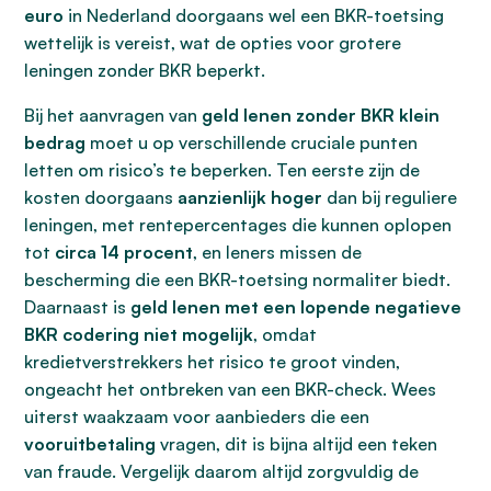
euro
in Nederland doorgaans wel een BKR-toetsing
wettelijk is vereist, wat de opties voor grotere
leningen zonder BKR beperkt.
Bij het aanvragen van
geld lenen zonder BKR klein
bedrag
moet u op verschillende cruciale punten
letten om risico’s te beperken. Ten eerste zijn de
kosten doorgaans
aanzienlijk hoger
dan bij reguliere
leningen, met rentepercentages die kunnen oplopen
tot
circa 14 procent
, en leners missen de
bescherming die een BKR-toetsing normaliter biedt.
Daarnaast is
geld lenen met een lopende negatieve
BKR codering niet mogelijk
, omdat
kredietverstrekkers het risico te groot vinden,
ongeacht het ontbreken van een BKR-check. Wees
uiterst waakzaam voor aanbieders die een
vooruitbetaling
vragen, dit is bijna altijd een teken
van fraude. Vergelijk daarom altijd zorgvuldig de