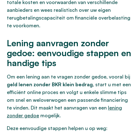
totale kosten en voorwaarden van verschillende
aanbieders en wees realistisch over uw eigen
terugbetalingscapaciteit om financiële overbelasting
te voorkomen.
Lening aanvragen zonder
gedoe: eenvoudige stappen en
handige tips
Om een lening aan te vragen zonder gedoe, vooral bij
geld lenen zonder BKR klein bedrag
, start u met een
efficiënt online proces en volgt u enkele slimme tips
om snel en weloverwogen een passende financiering
te vinden. Dit maakt het aanvragen van een
lening
zonder gedoe
mogelijk.
Deze eenvoudige stappen helpen u op weg: