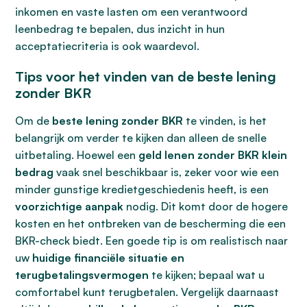
inkomen en vaste lasten om een verantwoord
leenbedrag te bepalen, dus inzicht in hun
acceptatiecriteria is ook waardevol.
Tips voor het vinden van de beste lening
zonder BKR
Om de
beste lening zonder BKR
te vinden, is het
belangrijk om verder te kijken dan alleen de snelle
uitbetaling. Hoewel een
geld lenen zonder BKR klein
bedrag
vaak snel beschikbaar is, zeker voor wie een
minder gunstige kredietgeschiedenis heeft, is een
voorzichtige aanpak
nodig. Dit komt door de hogere
kosten en het ontbreken van de bescherming die een
BKR-check biedt. Een goede tip is om realistisch naar
uw
huidige financiële situatie en
terugbetalingsvermogen
te kijken; bepaal wat u
comfortabel kunt terugbetalen. Vergelijk daarnaast