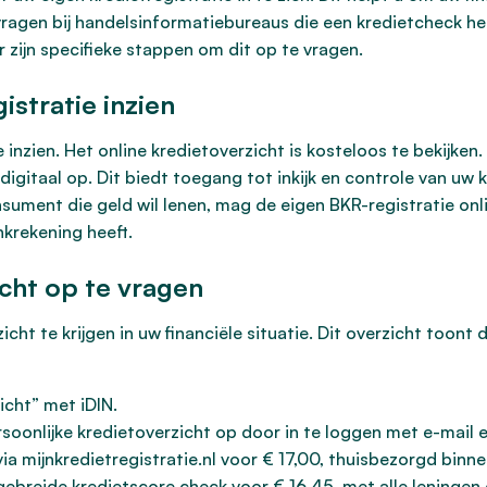
vragen bij handelsinformatiebureaus die een kredietcheck h
er zijn specifieke stappen om dit op te vragen.
istratie inzien
e inzien. Het online kredietoverzicht is kosteloos te bekijken
 digitaal op. Dit biedt toegang tot inkijk en controle van u
onsument die geld wil lenen, mag de eigen BKR-registratie onl
nkrekening heeft.
cht op te vragen
ht te krijgen in uw financiële situatie. Dit overzicht toont 
icht” met iDIN.
ersoonlijke kredietoverzicht op door in te loggen met e-mail
a mijnkredietregistratie.nl voor € 17,00, thuisbezorgd binn
gebreide kredietscore check voor € 16,45, met alle leningen