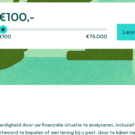
€
100,-
Hoeveel wilt u lenen?
Leni
€100
€75.000
digheid door uw financiële situatie te analyseren, inclusie
twoord te bepalen of een lening bij u past, door te kijken 