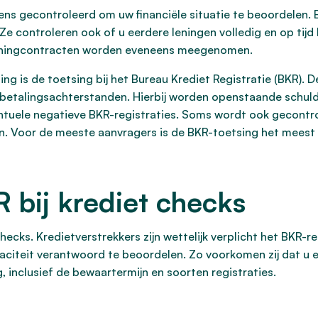
ns gecontroleerd om uw financiële situatie te beoordelen. E
. Ze controleren ook of u eerdere leningen volledig en op tijd
leningcontracten worden eveneens meegenomen.
ng is de toetsing bij het Bureau Krediet Registratie (BKR).
n betalingsachterstanden. Hierbij worden openstaande schu
ntuele negatieve BKR-registraties. Soms wordt ook gecontrole
en. Voor de meeste aanvragers is de BKR-toetsing het meest
R bij krediet checks
checks. Kredietverstrekkers zijn wettelijk verplicht het BKR-r
aciteit verantwoord te beoordelen. Zo voorkomen zij dat u 
, inclusief de bewaartermijn en soorten registraties.