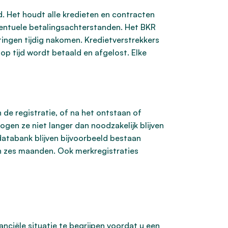
. Het houdt alle kredieten en contracten
eventuele betalingsachterstanden. Het BKR
htingen tijdig nakomen. Kredietverstrekkers
 op tijd wordt betaald en afgelost. Elke
n de registratie, of na het ontstaan of
ogen ze niet langer dan noodzakelijk blijven
databank blijven bijvoorbeeld bestaan
an zes maanden. Ook merkregistraties
anciële situatie te begrijpen voordat u een