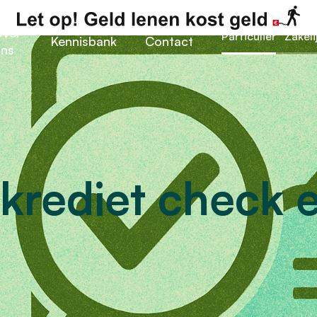
ver
Particulier
Zakeli
Kennisbank
Contact
ns
 krediet check 