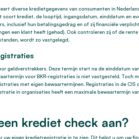
treert diverse kredietgegevens van consumenten in Nederland
 het soort krediet, de looptijd, ingangsdatum, einddatum en 
s, inclusief hun betalingsgedrag en of zij financiële verplic
ngen een klant heeft (gehad). Ook controleren zij of de rente
rstanden, wordt zo vastgelegd.
gistraties
 voor geldverstrekkers. Deze termijn start na de einddatum va
aartermijn voor BKR-registraties is niet vastgesteld. Toch m
istraties met eigen bewaartermijnen. Registraties in de CIS 
istratie in organisaties heeft een maximale bewaartermijn v
 een krediet check aan?
uw eigen kredietregistratie in te zien. Dit helpt u om uw fin