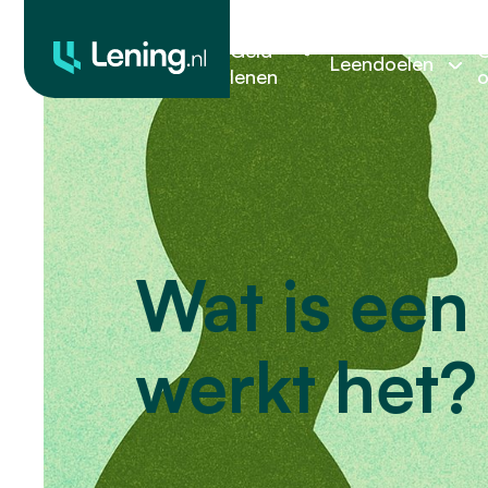
Geld
O
Leendoelen
lenen
o
Wat is een
werkt het?