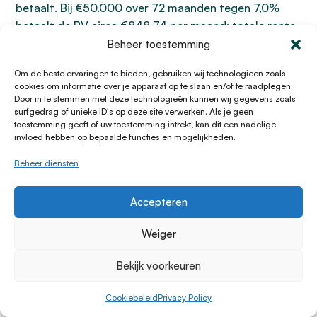
betaalt. Bij €50.000 over 72 maanden tegen 7,0%
betaalt de BV circa €848,74 per maand; totale rente
circa €11.109. De BV trekt de betaalde rente af van de
Beheer toestemming
winst in haar aangifte Vennootschapsbelasting (Vpb).
Om de beste ervaringen te bieden, gebruiken wij technologieën zoals
cookies om informatie over je apparaat op te slaan en/of te raadplegen.
Hoe voorkom ik discussies met de
Door in te stemmen met deze technologieën kunnen wij gegevens zoals
Belastingdienst?
surfgedrag of unieke ID's op deze site verwerken. Als je geen
toestemming geeft of uw toestemming intrekt, kan dit een nadelige
Om discussies met de Belastingdienst over de
invloed hebben op bepaalde functies en mogelijkheden.
zakelijke rente van uw lening van de bv te voorkomen,
Beheer diensten
is open communicatie essentieel. De Belastingdienst
raadt aan om met elkaar in gesprek te blijven en
Accepteren
bewustzijn te vergroten. Ondernemers met vragen
kunnen zelf in gesprek gaan met de Belastingdienst,
Weiger
of via een belastingadviseur contact onderhouden.
Kennisgroepstandpunten geven inzicht in hoe de
Bekijk voorkeuren
Belastingdienst fiscale vraagstukken benadert, en
deze standpunten kunnen zelfs bindend zijn. Mocht u
Cookiebeleid
Privacy Policy
een vragenbrief ontvangen over een hoge lening als