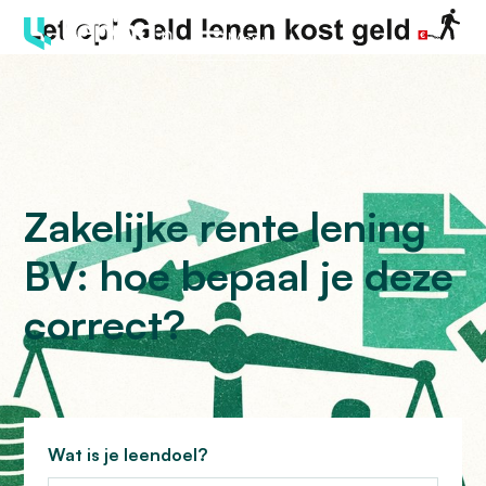
Menu
Zakelijke rente lening
BV: hoe bepaal je deze
correct?
Wat is je leendoel?