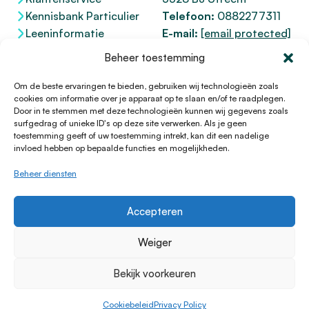
Kennisbank Particulier
Telefoon:
0882277311
Leeninformatie
E-mail:
[email protected]
Dienstenwijzer
KvK 76100200
Beheer toestemming
Toegankelijkheidsverklaring
AFM
12047091
Kifid 300.017942
Om de beste ervaringen te bieden, gebruiken wij technologieën zoals
cookies om informatie over je apparaat op te slaan en/of te raadplegen.
Door in te stemmen met deze technologieën kunnen wij gegevens zoals
surfgedrag of unieke ID's op deze site verwerken. Als je geen
toestemming geeft of uw toestemming intrekt, kan dit een nadelige
© 1996 - 2026 Lening.nl
invloed hebben op bepaalde functies en mogelijkheden.
Privacy Policy
Beheer diensten
Algemene voorwaarden
Sitemap
Accepteren
HTML Sitemap
Disclaimer
Weiger
Cookieverklaring
Bekijk voorkeuren
Klachtenprocedure
Cookiebeleid
Cookiebeleid
Privacy Policy